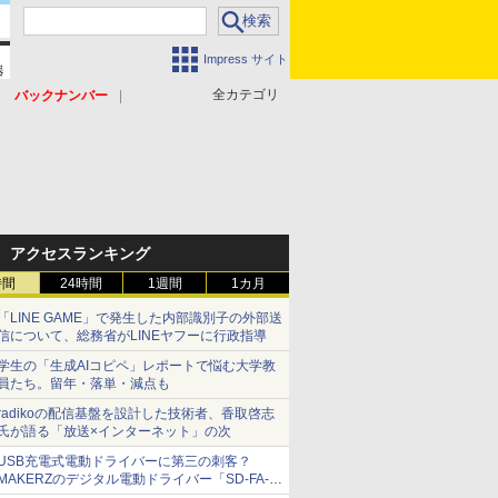
Impress サイト
全カテゴリ
バックナンバー
アクセスランキング
時間
24時間
1週間
1カ月
「LINE GAME」で発生した内部識別子の外部送
信について、総務省がLINEヤフーに行政指導
学生の「生成AIコピペ」レポートで悩む大学教
員たち。留年・落単・減点も
radikoの配信基盤を設計した技術者、香取啓志
氏が語る「放送×インターネット」の次
USB充電式電動ドライバーに第三の刺客？
MAKERZのデジタル電動ドライバー「SD-FA-
2000L」を、ベッセル、パナソニックと比較し