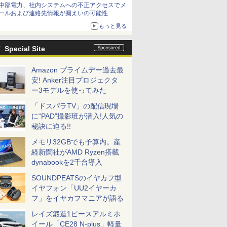
中部電力、社内システムへの不正アクセスでメ
てみた 【テレワークグッズ・ミニレビュー 第
ールおよび連絡先情報が漏えいの可能性
165回】
もっと見る
Special Site
Amazon プライムデー過去最
安! Anker注目プロジェクタ
ー3モデルを使ってみた
「ドスパラTV」の配信現場
に“PAD”撮影班が潜入!人気の
秘訣に迫る!!
メモリ32GBでも予算内。産
経新聞社がAMD Ryzen搭載
dynabookを2千台導入
SOUNDPEATSのイヤカフ型
イヤフォン「UU2イヤーカ
フ」をイヤカフマニアが語る
レイズ鍛造1ピースアルミホ
イール「CE28 N-plus」軽量