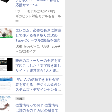
チが安い！ Amazon暮らし
応援サマーSALE
5ポートモデルは3万2380円、
ギガビット対応モデルもセール
中
エレコム、必要な長さに調節
して使える巻き取り式USB
Type-Cケーブル2製品を発売
USB Type-C－C、USB Type-A
－Cの2タイプ
映画のストーリーの全容を文
字起こしした「文字抜き出し
サイト」運営者ら4人と運営
法人に有罪判決
IPA、AIの信頼できる社会実
装を支える「デジタル＆AIシ
ステムズ・デザインセンタ
ー」新設
特集
位置情報って何？ 位置情報
は誰のもの？ AIとの融合で