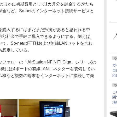
そのほかに初期費用として1カ月分を課金するかたち
金など、So-netのインターネット接続サービスと
を購入するにはまだまだ抵抗があると思われる中
月額料金で手軽に導入できるようにする。例えば、
、So-netのFTTHおよび無線LANセットを合わ
も想定している。
や
の「AirStation NFINITI Giga」シリーズの
ガ
対応製品。子機には4ポートの有線LANコネクターを装備してい
自
ム機など複数の端末をインターネットに接続して楽
応
や
こ
間
地