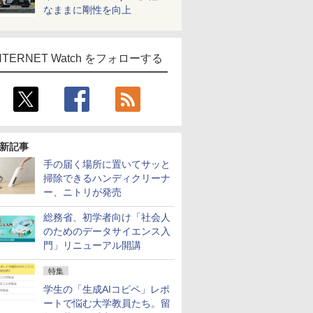
なままに剛性を向上
NTERNET Watch をフォローする
新記事
手の届く場所に置いてサッと
掃除できるハンディクリーナ
ー、ニトリが発売
総務省、初学者向け「社会人
のためのデータサイエンス入
門」リニューアル開講
特集
学生の「生成AIコピペ」レポ
ートで悩む大学教員たち。留