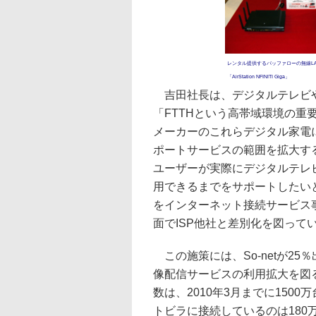
レンタル提供するバッファローの無線L
「AirStation NFINITI Giga」
吉田社長は、デジタルテレビやゲ
「FTTHという高帯域環境の
メーカーのこれらデジタル家電
ポートサービスの範囲を拡大す
ユーザーが実際にデジタルテレ
用できるまでをサポートしたいと
をインターネット接続サービス
面でISP他社と差別化を図って
この施策には、So-netが2
像配信サービスの利用拡大を図
数は、2010年3月までに15
トビラに接続しているのは180