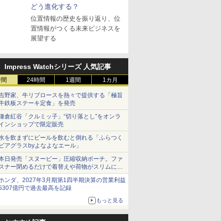
どう進化する？
位置情報の歴史を振り返り、位
置情報がつくる未来ビジネスを
展望する
Impress Watchシリーズ 人気記事
時間
24時間
1週間
1カ月
吉野家、牛リブロースを熱々で提供する「極旨
牛鉄板ステーキ定食」を発売
鎌倉紅谷「クルミッ子」“切り落とし”をオンラ
インショップで限定販売
水を飲まずにビールを飲むと倒れる「ふらつく
ビアグラスbyよなよなエール」
本日発売「スヌーピー」圧縮収納ポーチ。ファ
スナー閉めるだけで着替えや荷物がスリムにま
とまる
ホンダ、2027年3月期第1四半期決算の営業利益
5307億円で過去最高を記録
もっと見る