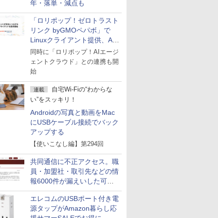
年・落単・減点も
「ロリポップ！ゼロトラスト
リンク byGMOペパボ」で
Linuxクライアント提供、AI
エージェントの接続が容易に
同時に「ロリポップ！AIエージ
ェントクラウド」との連携も開
始
自宅Wi-Fiの“わからな
連載
い”をスッキリ！
Androidの写真と動画をMac
にUSBケーブル接続でバック
アップする
【使いこなし編】第294回
共同通信に不正アクセス。職
員・加盟社・取引先などの情
報6000件が漏えいした可能
性
エレコムのUSBポート付き電
源タップがAmazon暮らし応