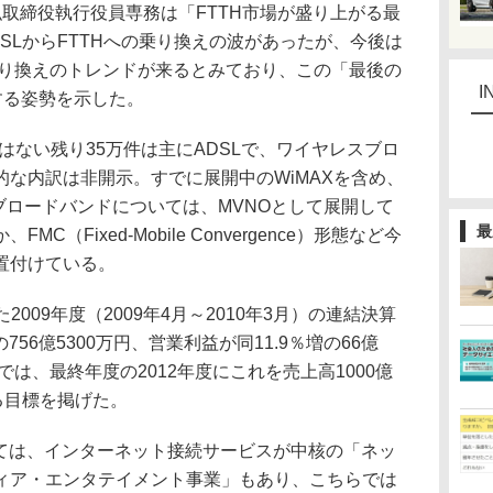
取締役執行役員専務は「FTTH市場が盛り上がる最
SLからFTTHへの乗り換えの波があったが、今後は
の乗り換えのトレンドが来るとみており、この「最後の
I
する姿勢を示した。
ではない残り35万件は主にADSLで、ワイヤレスブロ
な内訳は非開示。すでに展開中のWiMAXを含め、
ブロードバンドについては、MVNOとして展開して
最
（Fixed-Mobile Convergence）形態など今
置付けている。
た2009年度（2009年4月～2010年3月）の連結決算
756億5300万円、営業利益が同11.9％増の66億
では、最終年度の2012年度にこれを売上高1000億
る目標を掲げた。
しては、インターネット接続サービスが中核の「ネッ
ィア・エンタテイメント事業」もあり、こちらでは