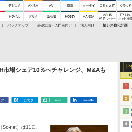
バックアップ
基礎知識・入門者向け
法人向け
情シス強化計画
TTH市場シェア10％へチャレンジ、M&Aも
1
ェア
はてブ
note
LinkedIn
-net）は11日、