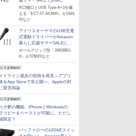
援サマーSALEでお得に
AC3個口とUSB Type-A×3を備
える「ECT-37-3A3WH」が1591
円など
アイリスオーヤマのUSB充電
式電動ドライバーがAmazon
暮らし応援サマーSALEに登
場
ボールグリップ型「JMD8BG-
H」が3780円など
じうまWatch
イドライン違反の投稿を発見→アプリ
体をApp Storeで非公開へ。Appleの対
に賛否両論
じうまWatch
れぞ夢の機能、iPhoneとWindowsの
でコピー＆ペーストが可能に。ただし
域限定？
バッファローの10GbEスイッ