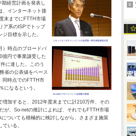
る中期経営計画を発表し
は、インターネット接
度末までにFTTH市場
リア系のISPでトップ
ンジ目標を示した。
ソネットエンタテインメントの吉田憲一郎代表取締役社長
年3月）時点のブロードバ
20億円で事業譲受した
0万件に達した。このう
総務省の公表値をベース
、同時点でのFTTH市
.8％になるという。
So-netのブロードバンド会員数の推移
加すると、2012年度末までに計210万件、その
だが、So-netの推計によれば、それでもFTTH市場
&Aについても積極的に検討しながら、さまざま施策
している。