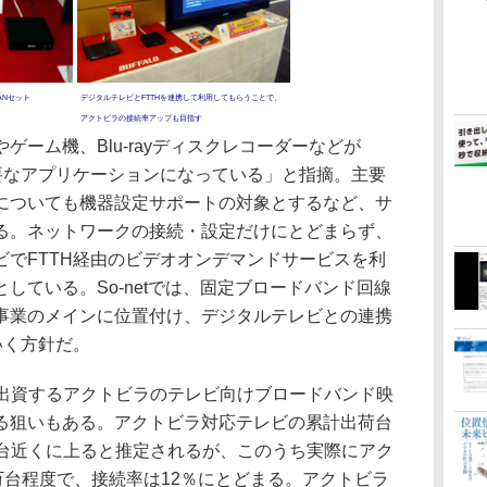
ANセット
デジタルテレビとFTTHを連携して利用してもらうことで、
アクトビラの接続率アップも目指す
ーム機、Blu-rayディスクレコーダーなどが
重要なアプリケーションになっている」と指摘。主要
についても機器設定サポートの対象とするなど、サ
る。ネットワークの接続・設定だけにとどまらず、
ビでFTTH経由のビデオオンデマンドサービスを利
している。So-netでは、固定ブロードバンド回線
事業のメインに位置付け、デジタルテレビとの連携
いく方針だ。
5％出資するアクトビラのテレビ向けブロードバンド映
る狙いもある。アクトビラ対応テレビの累計出荷台
00万台近くに上ると推定されるが、このうち実際にアク
万台程度で、接続率は12％にとどまる。アクトビラ