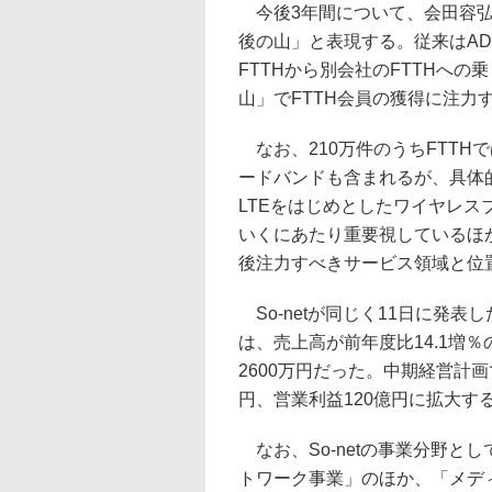
今後3年間について、会田容弘
後の山」と表現する。従来はAD
FTTHから別会社のFTTHへ
山」でFTTH会員の獲得に注力
なお、210万件のうちFTTH
ードバンドも含まれるが、具体的
LTEをはじめとしたワイヤレス
いくにあたり重要視しているほか、FMC
後注力すべきサービス領域と位
So-netが同じく11日に発表し
は、売上高が前年度比14.1増％の
2600万円だった。中期経営計画
円、営業利益120億円に拡大す
なお、So-netの事業分野と
トワーク事業」のほか、「メデ