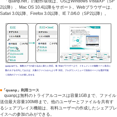
「quanp.net」の動作環境は、OSはWindows Vista/XP（SP
2以降）、Mac OS 10.4以降をサポート。Webブラウザーは、
Safari 3.0以降、Firefox 3.0以降、IE 7.0/6.0（SP2以降）。
quanp.netでも、複数タグでの絞り込みに新たに対応。複
Webブラウザー上で、ドキュメントの複数ページ表示に
数のタグを付与しておけば、大量のファイルからより早
対応。プルダウンメニューで目的のページを選択可能
く目的のファイルが探し出せる
■
「quanp」利用コース
quanpは無料のトライアルコースは容量1GBまで、ファイル
送信最大容量100MBまで。他のユーザーとファイルを共有す
るシェアプレイス機能は、有料ユーザーの作成したシェアプレ
イスへの参加のみができる。