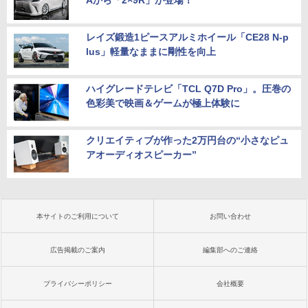
Aから「2×9R」が登場！
レイズ鍛造1ピースアルミホイール「CE28 N-p
lus」軽量なままに剛性を向上
ハイグレードテレビ「TCL Q7D Pro」。圧巻の
色彩美で映画＆ゲームが極上体験に
クリエイティブが作った2万円台の“小さなピュ
アオーディオスピーカー”
本サイトのご利用について
お問い合わせ
広告掲載のご案内
編集部へのご連絡
プライバシーポリシー
会社概要