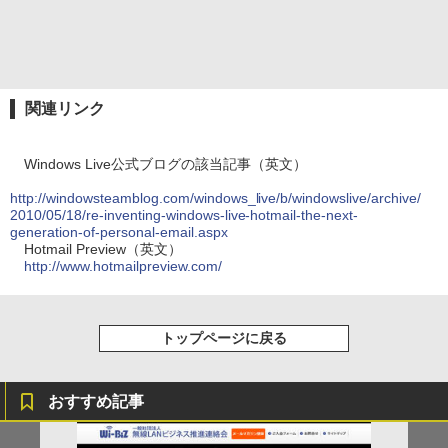
関連リンク
Windows Live公式ブログの該当記事（英文）
http://windowsteamblog.com/windows_live/b/windowslive/archive/
2010/05/18/re-inventing-windows-live-hotmail-the-next-
generation-of-personal-email.aspx
Hotmail Preview（英文）
http://www.hotmailpreview.com/
トップページに戻る
おすすめ記事