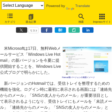
Powered by
Translate
「Hotmail」が今夏リニューアル、SkyDriveやWeb版Officeとの連携
カテゴリ
過去記事
検索
Impressサイト
も
リスト
米Microsoftは17日、無料Webメ
ールサービス「Windows Live Hot
mail」の新バージョンを今夏に提
供開始することを、Windows Live
公式ブログで明らかにした。
Hotmail新バージョンの画面イメージ
新バージョンのHotmailでは、受信トレイを整理するための
機能を強化。ログイン時に最初に表示される画面には「連絡先
からのメール」「SNSの友人からのメール」が重要項目とし
て表示されるようになり、受信トレイにもメールを「未読メー
ル」「連絡先からのメール」「SNSの友人からのメール」と