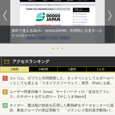
無料で使えるWi-Fi「00000JAPAN」利用時に注意すべき
3つのポイント
●
●
●
アクセスランキング
1時間
24時間
1週間
1カ月
エレコム、ゼブラと共同開発した、タッチペンとしてもボールペ
ンとしても使える「スタイラスツーウェイ」発売 iPadにも紙に
も、持ち替えずに書き込める
ユーザー阿鼻叫喚？ Gmail、サードパーティの「送信元アドレ
ス」のサポートを打ち切りへ【やじうまWatch】
タイガー、魔法瓶の技術を応用した断熱材をデータセンターに提
供、東急グループの実証実験で 「ステンレス密封真空断熱パネ