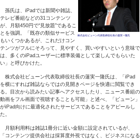
孫氏は、iPadでは新聞や雑誌、
テレビ番組などの31コンテンツ
が、月額450円で“見放題”であるこ
とを強調。「既存の類似サービス
株式会社ビューン代表取締役社長の蓮実一隆氏
もいくつかあるが、これだけコン
テンツがフルにそろって、見やすく、買いやすいという意味で
は、多くのiPadユーザーに標準装備として楽しんでもらいた
い」と呼びかけた。
株式会社ビューン代表取締役社長の蓮実一隆氏は、「iPad
を横にすれば雑誌ならではの見開きページを快適に閲覧でき
る。目次から読みたい記事へアクセスしたり、ニュース番組の
動画をフル画面で視聴することも可能」と述べ、「ビューン」
がiPad向けに最適化されたサービスであることをアピールし
た。
月額利用料は雑誌1冊分に近い金額に設定されているが、
「コンテンツ提供会社は採算度外視ではなく、ビジネスになる