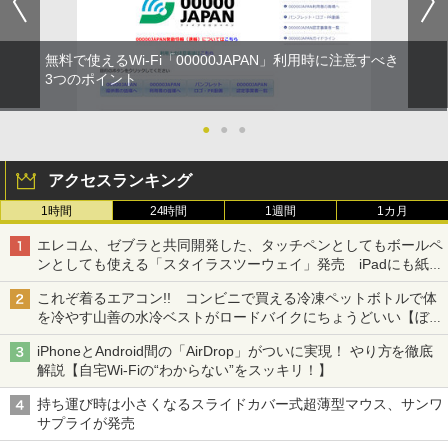
無料で使えるWi-Fi「00000JAPAN」利用時に注意すべき
3つのポイント
●
●
●
アクセスランキング
1時間
24時間
1週間
1カ月
エレコム、ゼブラと共同開発した、タッチペンとしてもボールペ
ンとしても使える「スタイラスツーウェイ」発売 iPadにも紙に
も、持ち替えずに書き込める
これぞ着るエアコン!! コンビニで買える冷凍ペットボトルで体
を冷やす山善の水冷ベストがロードバイクにちょうどいい【ぼっ
ち・ざ・ろーど！その14】【空いた時間でなにしてる？】
iPhoneとAndroid間の「AirDrop」がついに実現！ やり方を徹底
解説【自宅Wi-Fiの“わからない”をスッキリ！】
持ち運び時は小さくなるスライドカバー式超薄型マウス、サンワ
サプライが発売