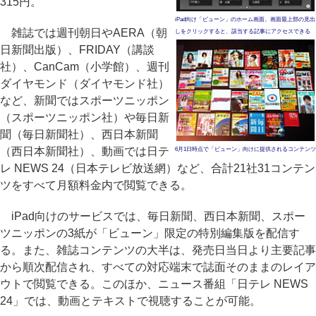
315円。
iPad向け「ビューン」のホーム画面。画面最上部の見出
雑誌では週刊朝日やAERA（朝
しをクリックすると、該当する記事にアクセスできる
日新聞出版）、FRIDAY（講談
社）、CanCam（小学館）、週刊
ダイヤモンド（ダイヤモンド社）
など、新聞ではスポーツニッポン
（スポーツニッポン社）や毎日新
聞（毎日新聞社）、西日本新聞
（西日本新聞社）、動画では日テ
6月1日時点で「ビューン」向けに提供されるコンテンツ
レ NEWS 24（日本テレビ放送網）など、合計21社31コンテン
ツをすべて月額料金内で閲覧できる。
iPad向けのサービスでは、毎日新聞、西日本新聞、スポー
ツニッポンの3紙が「ビューン」限定の特別編集版を配信す
る。また、雑誌コンテンツの大半は、発売日当日より主要記事
から順次配信され、すべての対応端末で誌面そのままのレイア
ウトで閲覧できる。このほか、ニュース番組「日テレ NEWS
24」では、動画とテキストで視聴することが可能。