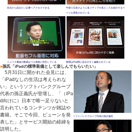
目次から読みたい記事へアクセスできる
中刷り広告のように各メディアの見どころを紹介するペ
ージも用意されている
ニュース番組の動画はフル画面に対応している
新聞はiPad用に読みやすく編集されている
●
孫氏「iPadの標準装備として楽しんでもらいたい」
5月31日に開かれた会見には、
「iPadなしの生活は考えられな
い」というソフトバンクグループ
代表の孫正義氏が登壇し、「（iPa
d向けに）日本で唯一足りないと
言われているコンテンツが雑誌や
書籍。そこで今回、ビューンを発
ソフトバンクグループ代表の孫正義氏
表した」とサービス開始の経緯を
説明した。