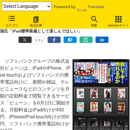
Powered by
Translate
ソフトバンク、iPad向けに定額制コンテンツ配信～月額450円で31誌が
カテゴリ
過去記事
検索
Impressサイト
見放題
孫氏「iPad標準装備として楽しんでほしい」
リスト
ソフトバンクグループの株式会
社ビューンは、iPadやiPhone、iP
od touchおよびソフトバンクの携
帯電話向けに、新聞や雑誌、テレ
ビニュースなどのコンテンツを月
額の定額料金で閲覧できるサービ
ス「ビューン」を6月1日に開始す
る。月額料金はiPad向けが450
円、iPhone/iPod touch向けが350
円、ソフトバンク携帯電話向けが