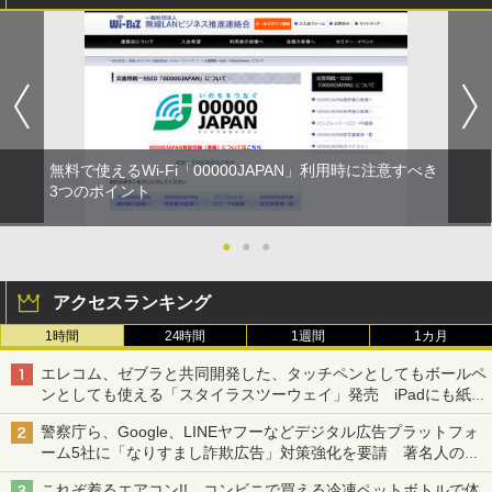
無料で使えるWi-Fi「00000JAPAN」利用時に注意すべき
3つのポイント
●
●
●
アクセスランキング
1時間
24時間
1週間
1カ月
エレコム、ゼブラと共同開発した、タッチペンとしてもボールペ
ンとしても使える「スタイラスツーウェイ」発売 iPadにも紙に
も、持ち替えずに書き込める
警察庁ら、Google、LINEヤフーなどデジタル広告プラットフォ
ーム5社に「なりすまし詐欺広告」対策強化を要請 著名人の写
真や映像を使った投資詐欺などへの対策として
これぞ着るエアコン!! コンビニで買える冷凍ペットボトルで体