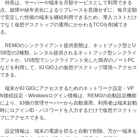
特長は、サーバーや端末を月額サービスとして利用できる
点。故障や経年劣化によるリプレースを意識せずに、毎月定額
で安定した性能の端末を継続利用できるため、導入コストだけ
でなく仮想デスクトップの運用にかかわるTCOを削減でき
る。
REMOのシンクライアント提供形態は、ネットブック型とU
SB型の2種類。レンタル提供されるネットブック型シンクライ
アントか、USB型でシンクライアント化した既存のノートPC
などを利用して、IIJ GIO上の仮想デスクトップ環境へアクセス
できる。
端末がIIJ GIOにアクセスするためのネットワーク設定・VP
N接続設定・Windowsログイン情報は、REMOの自動設定機能
により、IIJ側の管理サーバーから自動適用。利用者は端末起動
時にログインID・パスワードを入力するだけで仮想デスクトッ
プにアクセスできる。
設定情報は、端末の電源を切ると自動で削除。万が一端末を