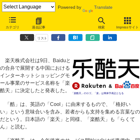
Powered by
Translate
楽天、中国でのショッピングモール名称は「楽酷天」、Coolの意味込
カテゴリ
過去記事
検索
Impressサイト
める
リスト
楽天株式会社は9日、Baiduと
の合弁で展開する中国における
インターネットショッピングモ
ール事業のサービス名称を「楽
酷天」に決定したと発表した。
「楽酷天」のロゴ。「楽」は簡体字表記となる
「酷」は、英語の「Cool」に由来するもので、「格好い
い」という意味合いを含み、若者からも支持を集める言葉なの
だという。日本語の「楽天」と同様、「楽酷天」も「らくて
ん」と読む。