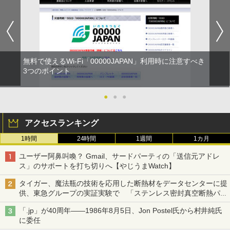
無料で使えるWi-Fi「00000JAPAN」利用時に注意すべき
3つのポイント
●
●
●
アクセスランキング
1時間
24時間
1週間
1カ月
ユーザー阿鼻叫喚？ Gmail、サードパーティの「送信元アドレ
ス」のサポートを打ち切りへ【やじうまWatch】
タイガー、魔法瓶の技術を応用した断熱材をデータセンターに提
供、東急グループの実証実験で 「ステンレス密封真空断熱パネ
ル TIVIP」
「.jp」が40周年――1986年8月5日、Jon Postel氏から村井純氏
に委任