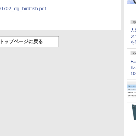
100702_dg_birdfish.pdf
や
人
ス
トップページに戻る
を
や
F
ル
1
価