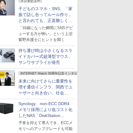
インタビュー
子どものスマホ・SNS、「家
族で話し合ってルール作り」
と言われても、正直難しくな
いですか？
「16歳になった瞬間にSNSデビ
ューする方が怖い」という上沼
紫野弁護士にヒントを聞く
持ち運び時は小さくなるスラ
イドカバー式超薄型マウス、
サンワサプライが発売
INTERNET Watch 30周年記念インタビュー
未来に向けてさらに重要性を
増す通信インフラ、関西でユ
ーザーと向き合い、社会
の“あたらしい”を起動し続け
Synology、non-ECC DDR4
る～オプテージ
メモリ採用により低コスト化
したNAS「DiskStation
neo+」シリーズ
予算を抑えて導入でき、ECCメ
モリへのアップグレードも可能