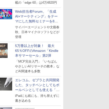
載の「edge 60」は4万4820円
Web担当者Forum、「生成
AI×マーケティング」をテー
マにした無料セミナーを8月
27日にオンライン開催
サイバーエージェントや文藝春
秋、日本マイクロソフトなどが
登壇
5万冊以上が対象！ 最大
65％OFFのAmazon「Kindle
本サマーセール」第2弾
「MCP完全入門」「いちばん
やさしいAIリサーチの教本」な
どAI関連本も多数
エレコム、ゼブラと共同開発
した、タッチペンとしてもボ
ールペンとしても使える「ス
タイラスツーウェイ」発売
iPadにも紙にも、持ち替えずに
書き込める