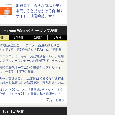
消費者庁、希少な商品を安く
販売すると見せかける偽通販
サイトに注意喚起、サイト名
とドメイン名を公表
Impress Watchシリーズ 人気記事
時間
24時間
1週間
1カ月
第3期放送記念！ アニメ「薬屋のひとりご
と」第1期・第2期全話を「TVer」にて期間限定
で順次無料配信開始
ユニクロ、今日から「お盆特別セール」。涼感
シアサッカーワンピース待望値下げ、撥水ギア
ショーツは1990円に
東映の歴代オープニング映像がカプセルトイ
に。全5種で8月下旬発売
九州の高速道路、お盆期間は松橋ICなど通行止
め端末を先頭にした渋滞予測。東九州道への迂
回は料金調整を実施
はやぶさ50％オフの「新幹線eチケット（トク
だ値スペシャル28）」発売。秋冬乗車分、えき
ねっと限定
もっと見る
おすすめ記事