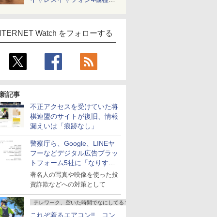
一気に聴く
NTERNET Watch をフォローする
新記事
不正アクセスを受けていた将
棋連盟のサイトが復旧、情報
漏えいは「痕跡なし」
警察庁ら、Google、LINEヤ
フーなどデジタル広告プラッ
トフォーム5社に「なりすま
し詐欺広告」対策強化を要請
著名人の写真や映像を使った投
資詐欺などへの対策として
テレワーク、空いた時間でなにしてる？
これぞ着るエアコン!! コン