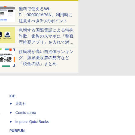
無料で使えるWi-
Fi「00000JAPAN」利用時に
注意すべき3つのポイント
急増する国際電話による特殊
詐欺、家族のスマホに「警察
庁推奨アプリ」を入れて対策
しよう！
住民税が高い自治体ランキン
グ、源泉徴収票の見方など
「税金の話」まとめ
ICE
天海社
ス
Comic curea
impress QuickBooks
PUBFUN