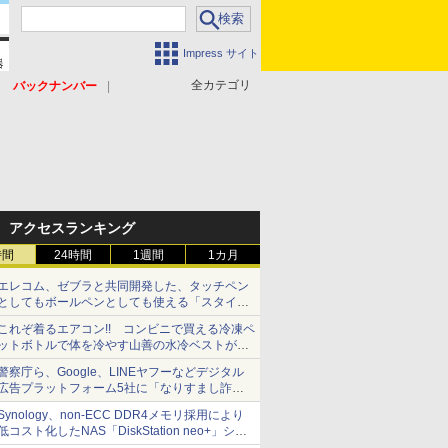
Impress サイト
全カテゴリ
バックナンバー
アクセスランキング
時間
24時間
1週間
1カ月
エレコム、ゼブラと共同開発した、タッチペン
としてもボールペンとしても使える「スタイラ
スツーウェイ」発売 iPadにも紙にも、持ち替
これぞ着るエアコン!! コンビニで買える冷凍ペ
えずに書き込める
ットボトルで体を冷やす山善の水冷ベストがロ
ードバイクにちょうどいい【ぼっち・ざ・ろー
警察庁ら、Google、LINEヤフーなどデジタル
ど！その14】【空いた時間でなにしてる？】
広告プラットフォーム5社に「なりすまし詐欺
広告」対策強化を要請 著名人の写真や映像を
Synology、non-ECC DDR4メモリ採用により
使った投資詐欺などへの対策として
低コスト化したNAS「DiskStation neo+」シリ
ーズ 予算を抑えて導入でき、ECCメモリへの