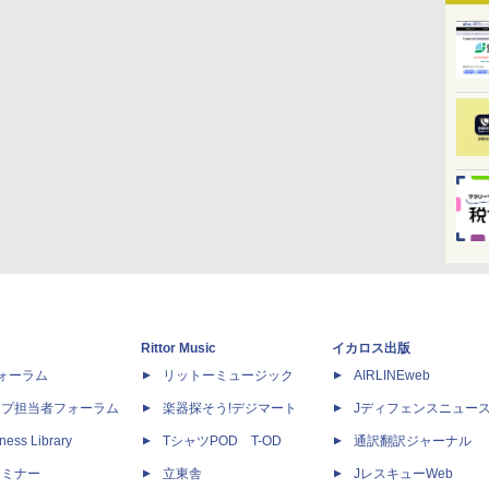
Rittor Music
イカロス出版
dフォーラム
リットーミュージック
AIRLINEweb
ップ担当者フォーラム
楽器探そう!デジマート
Jディフェンスニュー
ness Library
TシャツPOD T-OD
通訳翻訳ジャーナル
セミナー
立東舎
JレスキューWeb