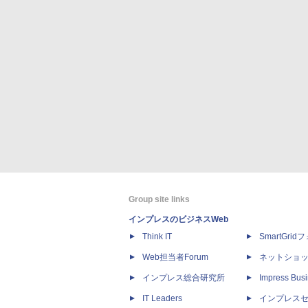
Group site links
インプレスのビジネスWeb
Think IT
SmartGri
Web担当者Forum
ネットショ
インプレス総合研究所
Impress Busi
IT Leaders
インプレス