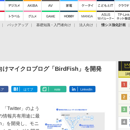
バックアップ
基礎知識・入門者向け
法人向け
情シス強化計画
マイクロブログ「BirdFish」を開発
1
ェア
はてブ
note
LinkedIn
witter」のよう
の情報共有用途に最
ish」を開発し、モニ