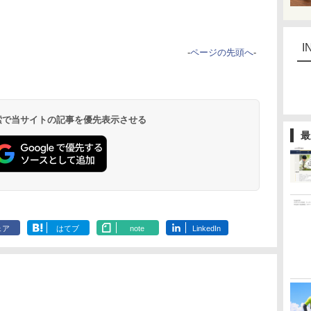
I
-
ページの先頭へ
-
 検索で当サイトの記事を優先表示させる
最
ェア
はてブ
note
LinkedIn