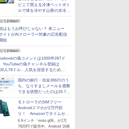
ビニで買える冷凍ペットボト
ルで体を冷やす山善の水冷ベ
ストがロードバイクにちょう
じうまWatch
どいい【ぼっち・ざ・ろー
ど！その14】
類はもうお呼びじゃない？ 米ニュー
サイトがAIクローラー対象の広告配信
開始
じうまWatch
acebookの偽コメントは1000件287ド
、YouTubeの偽チャンネル登録は
000人78ドル…人気を捏造するための
格リストが公開中
国内の銀行・信金386行のう
ち、なりすましメールを遮断
できる状態だったのは26.7％
にとどまる～GMOブランド
モトローラのSIMフリー
セキュリティ調査
Androidスマホが2万円切
り！ Amazonでタイムセー
ル
6.9インチ「moto g06」が1万
7820円で販売中。Android 16搭