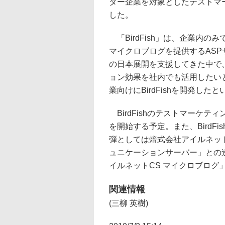
ター企業を対象としたテストマ
した。
「BirdFish」は、企業内の
マイクロブログを提供するASPサ
の日本展開を支援してきた中で
ョン効果を社内でも活用したい
業向けにBirdFishを開発したと
BirdFishのテストマーケ
を開始する予定。また、BirdF
弾としては焙式会社アイルネッ
ュニケーションサーバー」との連携
イルネットCS マイクロブログ
関連情報
(三柳 英樹)