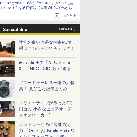
iPhoneとAndroid間の「AirDrop」がついに実
アップグレードも可能
現！ やり方を徹底解説【自宅Wi-Fiの“わからな
い”をスッキリ！】
もっと見る
Special Site
性能の良いお得な中古PC情
報はこのページでチェック！
iFi audio主力「NEO Stream
3」「NEO iDSD 3」に迫る
ソニーミラーレス一眼の大特
集！ 見どころ記事まとめ
クリエイティブが作った2万
円台の“小さなピュアオーデ
ィオスピーカー”
エントリーなのに脅威の実
力!「Osprey」Noble Audioワ
イヤレスイヤフォン4機種を