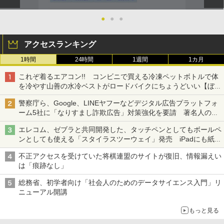
●
●
●
アクセスランキング
1時間
24時間
1週間
1カ月
これぞ着るエアコン!! コンビニで買える冷凍ペットボトルで体
を冷やす山善の水冷ベストがロードバイクにちょうどいい【ぼっ
ち・ざ・ろーど！その14】【空いた時間でなにしてる？】
警察庁ら、Google、LINEヤフーなどデジタル広告プラットフォ
ーム5社に「なりすまし詐欺広告」対策強化を要請 著名人の写
真や映像を使った投資詐欺などへの対策として
エレコム、ゼブラと共同開発した、タッチペンとしてもボールペ
ンとしても使える「スタイラスツーウェイ」発売 iPadにも紙に
も、持ち替えずに書き込める
不正アクセスを受けていた将棋連盟のサイトが復旧、情報漏えい
は「痕跡なし」
総務省、初学者向け「社会人のためのデータサイエンス入門」リ
ニューアル開講
もっと見る