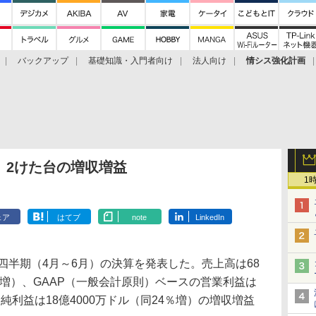
バックアップ
基礎知識・入門者向け
法人向け
情シス強化計画
算、2けた台の増収増益
1
ェア
はてブ
note
LinkedIn
年第2四半期（4月～6月）の決算を発表した。売上高は68
4％増）、GAAP（一般会計原則）ベースの営業利益は
、純利益は18億4000万ドル（同24％増）の増収増益