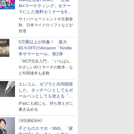
AI×マーケティング」をテー
マにした無料セミナーを8月
27日にオンライン開催
サイバーエージェントや文藝春
秋、日本マイクロソフトなどが
登壇
5万冊以上が対象！ 最大
65％OFFのAmazon「Kindle
本サマーセール」第2弾
「MCP完全入門」「いちばん
やさしいAIリサーチの教本」な
どAI関連本も多数
エレコム、ゼブラと共同開発
した、タッチペンとしてもボ
ールペンとしても使える「ス
タイラスツーウェイ」発売
iPadにも紙にも、持ち替えずに
書き込める
インタビュー
子どものスマホ・SNS、「家