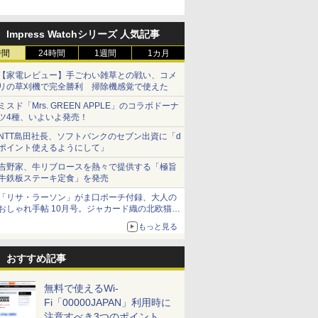
円割引のキャンペーン
Impress Watchシリーズ 人気記事
時間
24時間
1週間
1カ月
【家電レビュー】手ごわい雑草との戦い、コメ
リの草刈機で完全勝利 掃除機感覚で使えた
ミスド「Mrs. GREEN APPLE」のコラボドーナ
ツ4種、いよいよ発売！
NTT島田社長、ソフトバンクのセブン出資に「d
ポイント使えるようにして」
吉野家、牛リブロースを熱々で提供する「極旨
牛鉄板ステーキ定食」を発売
「リサ・ラーソン」がま口ポーチ付録、大人の
おしゃれ手帖 10月号。ジャカード織の北欧猫デ
ザイン
もっと見る
おすすめ記事
無料で使えるWi-
Fi「00000JAPAN」利用時に
注意すべき3つのポイント