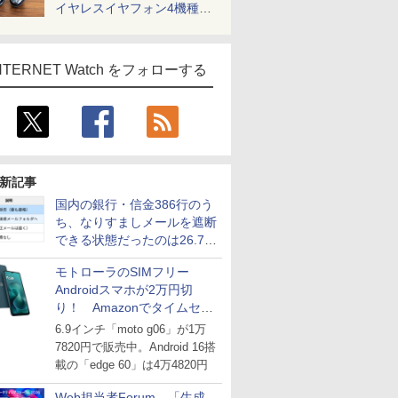
イヤレスイヤフォン4機種を
一気に聴く
NTERNET Watch をフォローする
新記事
国内の銀行・信金386行のう
ち、なりすましメールを遮断
できる状態だったのは26.7％
にとどまる～GMOブランド
モトローラのSIMフリー
セキュリティ調査
Androidスマホが2万円切
り！ Amazonでタイムセー
ル
6.9インチ「moto g06」が1万
7820円で販売中。Android 16搭
載の「edge 60」は4万4820円
Web担当者Forum、「生成