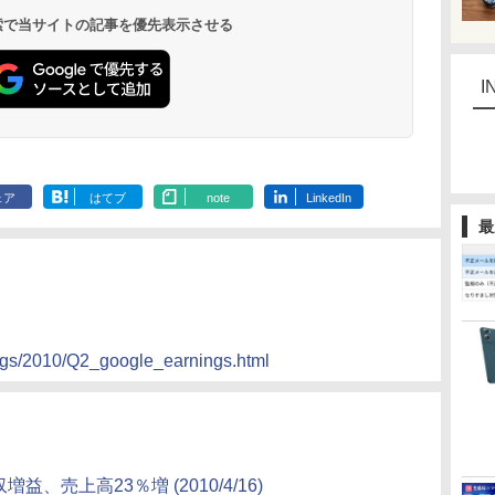
 検索で当サイトの記事を優先表示させる
I
ェア
はてブ
note
LinkedIn
最
ings/2010/Q2_google_earnings.html
益、売上高23％増 (2010/4/16)