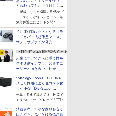
族で話し合ってルール作り」
と言われても、正直難しくな
いですか？
「16歳になった瞬間にSNSデビ
ューする方が怖い」という上沼
紫野弁護士にヒントを聞く
持ち運び時は小さくなるスラ
イドカバー式超薄型マウス、
サンワサプライが発売
INTERNET Watch 30周年記念インタビュー
未来に向けてさらに重要性を
増す通信インフラ、関西でユ
ーザーと向き合い、社会
の“あたらしい”を起動し続け
Synology、non-ECC DDR4
る～オプテージ
メモリ採用により低コスト化
したNAS「DiskStation
neo+」シリーズ
予算を抑えて導入でき、ECCメ
モリへのアップグレードも可能
消費者庁、希少な商品を安く
販売すると見せかける偽通販