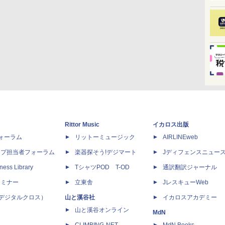
Rittor Music
イカロス出版
dフォーラム
リットーミュージック
AIRLINEweb
ップ担当者フォーラム
楽器探そう!デジマート
Jディフェンスニュー
ness Library
TシャツPOD T-OD
通訳翻訳ジャーナル
セミナー
立東舎
JレスキューWeb
 X（デジタルクロス）
山と溪谷社
イカロスアカデミー
山と溪谷オンライン
MdN