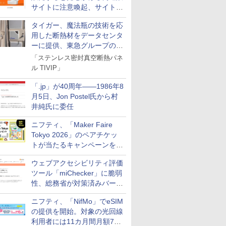
サイトに注意喚起、サイト名
とドメイン名を公表
タイガー、魔法瓶の技術を応
用した断熱材をデータセンタ
ーに提供、東急グループの実
証実験で
「ステンレス密封真空断熱パネ
ル TIVIP」
「.jp」が40周年――1986年8
月5日、Jon Postel氏から村
井純氏に委任
ニフティ、「Maker Faire
Tokyo 2026」のペアチケッ
トが当たるキャンペーンをX
で実施。8月16日まで
ウェブアクセシビリティ評価
ツール「miChecker」に脆弱
性、総務省が対策済みバージ
ョンへの更新を呼び掛け
ニフティ、「NifMo」でeSIM
の提供を開始。対象の光回線
利用者には11カ月間月額770