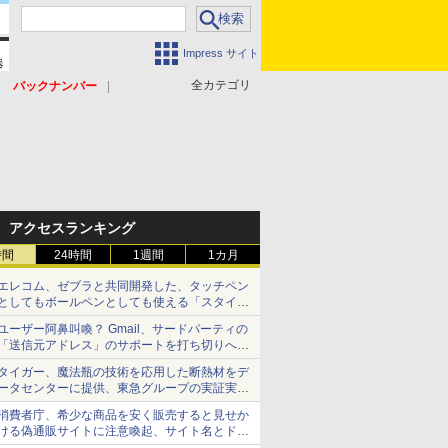
Impress サイト
全カテゴリ
バックナンバー
アクセスランキング
時間
24時間
1週間
1カ月
エレコム、ゼブラと共同開発した、タッチペン
としてもボールペンとしても使える「スタイラ
スツーウェイ」発売 iPadにも紙にも、持ち替
ユーザー阿鼻叫喚？ Gmail、サードパーティの
えずに書き込める
「送信元アドレス」のサポートを打ち切りへ
【やじうまWatch】
タイガー、魔法瓶の技術を応用した断熱材をデ
ータセンターに提供、東急グループの実証実験
で 「ステンレス密封真空断熱パネル TIVIP」
消費者庁、希少な商品を安く販売すると見せか
ける偽通販サイトに注意喚起、サイト名とドメ
イン名を公表