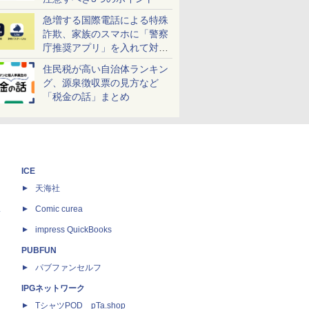
急増する国際電話による特殊
詐欺、家族のスマホに「警察
庁推奨アプリ」を入れて対策
しよう！
住民税が高い自治体ランキン
グ、源泉徴収票の見方など
「税金の話」まとめ
ICE
天海社
ス
Comic curea
impress QuickBooks
PUBFUN
パブファンセルフ
IPGネットワーク
TシャツPOD pTa.shop