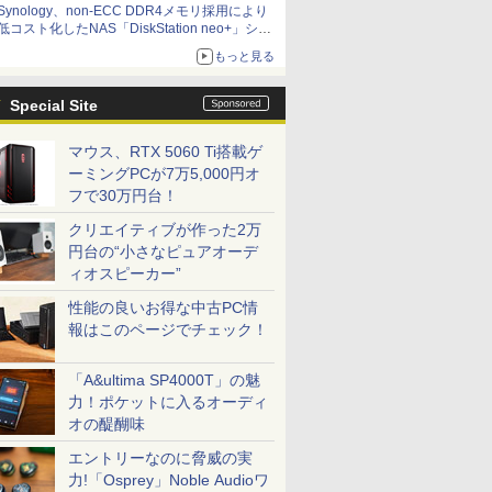
Synology、non-ECC DDR4メモリ採用により
低コスト化したNAS「DiskStation neo+」シリ
ーズ 予算を抑えて導入でき、ECCメモリへの
もっと見る
アップグレードも可能
Special Site
マウス、RTX 5060 Ti搭載ゲ
ーミングPCが7万5,000円オ
フで30万円台！
クリエイティブが作った2万
円台の“小さなピュアオーデ
ィオスピーカー”
性能の良いお得な中古PC情
報はこのページでチェック！
「A&ultima SP4000T」の魅
力！ポケットに入るオーディ
オの醍醐味
エントリーなのに脅威の実
力!「Osprey」Noble Audioワ