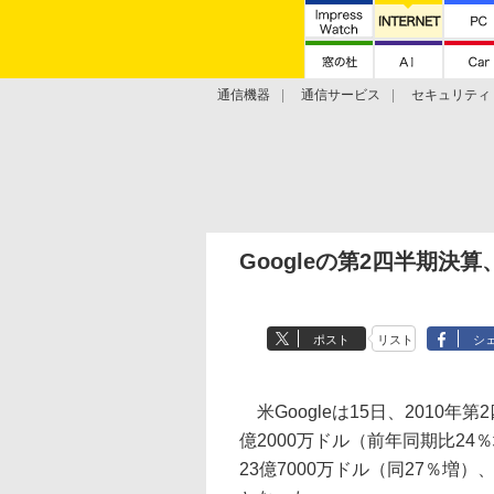
通信機器
通信サービス
セキュリティ
技術動向
Googleの第2四半期決
ポスト
リスト
シ
米Googleは15日、2010
億2000万ドル（前年同期比2
23億7000万ドル（同27％増）