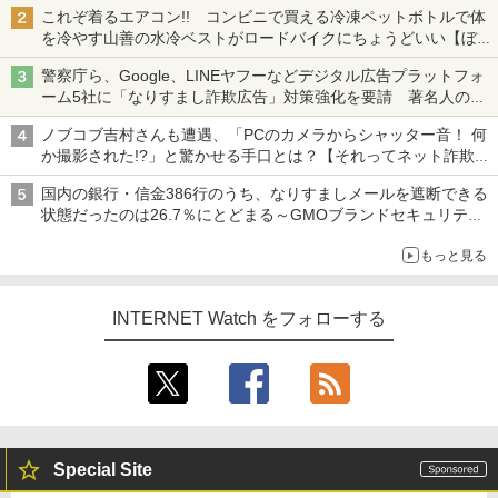
も、持ち替えずに書き込める
これぞ着るエアコン!! コンビニで買える冷凍ペットボトルで体
を冷やす山善の水冷ベストがロードバイクにちょうどいい【ぼっ
ち・ざ・ろーど！その14】【空いた時間でなにしてる？】
警察庁ら、Google、LINEヤフーなどデジタル広告プラットフォ
ーム5社に「なりすまし詐欺広告」対策強化を要請 著名人の写
真や映像を使った投資詐欺などへの対策として
ノブコブ吉村さんも遭遇、「PCのカメラからシャッター音！ 何
か撮影された!?」と驚かせる手口とは？【それってネット詐欺で
すよ！】
国内の銀行・信金386行のうち、なりすましメールを遮断できる
状態だったのは26.7％にとどまる～GMOブランドセキュリティ
調査
もっと見る
INTERNET Watch をフォローする
Special Site