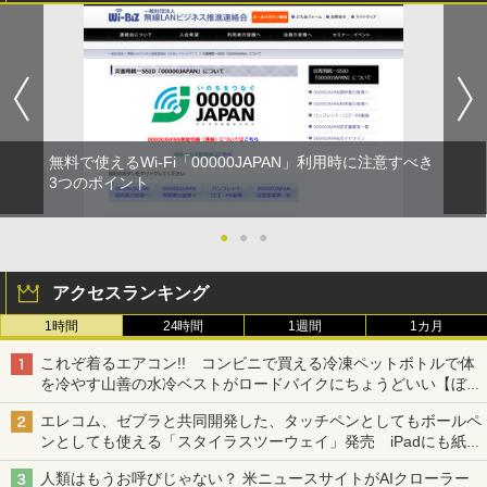
無料で使えるWi-Fi「00000JAPAN」利用時に注意すべき
3つのポイント
●
●
●
アクセスランキング
1時間
24時間
1週間
1カ月
これぞ着るエアコン!! コンビニで買える冷凍ペットボトルで体
を冷やす山善の水冷ベストがロードバイクにちょうどいい【ぼっ
ち・ざ・ろーど！その14】【空いた時間でなにしてる？】
エレコム、ゼブラと共同開発した、タッチペンとしてもボールペ
ンとしても使える「スタイラスツーウェイ」発売 iPadにも紙に
も、持ち替えずに書き込める
人類はもうお呼びじゃない？ 米ニュースサイトがAIクローラー