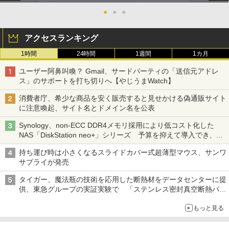
●
●
●
アクセスランキング
1時間
24時間
1週間
1カ月
ユーザー阿鼻叫喚？ Gmail、サードパーティの「送信元アドレ
ス」のサポートを打ち切りへ【やじうまWatch】
消費者庁、希少な商品を安く販売すると見せかける偽通販サイト
に注意喚起、サイト名とドメイン名を公表
Synology、non-ECC DDR4メモリ採用により低コスト化した
NAS「DiskStation neo+」シリーズ 予算を抑えて導入でき、
ECCメモリへのアップグレードも可能
持ち運び時は小さくなるスライドカバー式超薄型マウス、サンワ
サプライが発売
タイガー、魔法瓶の技術を応用した断熱材をデータセンターに提
供、東急グループの実証実験で 「ステンレス密封真空断熱パネ
ル TIVIP」
もっと見る