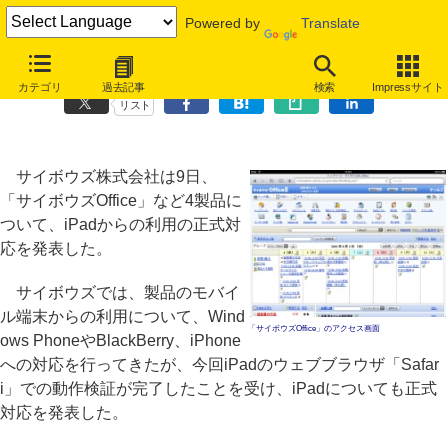
Powered by
Translate
サイボウズ、「サイボウズOffice」など4製品のiPad正式対応を発表
カテゴリ
過去記事
検索
Impressサイト
リスト
サイボウズ株式会社は9日、
「サイボウズOffice」など4製品に
ついて、iPadからの利用の正式対
応を発表した。
サイボウズでは、製品のモバイ
ル端末からの利用について、Wind
「サイボウズOffice」のアクセス画面
ows PhoneやBlackBerry、iPhone
への対応を行ってきたが、今回iPadのウェブブラウザ「Safar
i」での動作検証が完了したことを受け、iPadについても正式
対応を発表した。