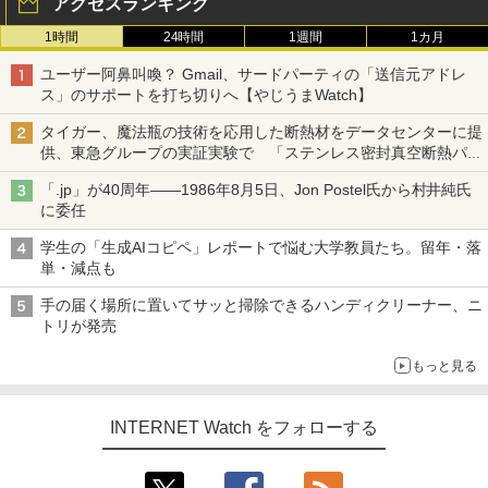
アクセスランキング
1時間
24時間
1週間
1カ月
ユーザー阿鼻叫喚？ Gmail、サードパーティの「送信元アドレ
ス」のサポートを打ち切りへ【やじうまWatch】
タイガー、魔法瓶の技術を応用した断熱材をデータセンターに提
供、東急グループの実証実験で 「ステンレス密封真空断熱パネ
ル TIVIP」
「.jp」が40周年――1986年8月5日、Jon Postel氏から村井純氏
に委任
学生の「生成AIコピペ」レポートで悩む大学教員たち。留年・落
単・減点も
手の届く場所に置いてサッと掃除できるハンディクリーナー、ニ
トリが発売
もっと見る
INTERNET Watch をフォローする