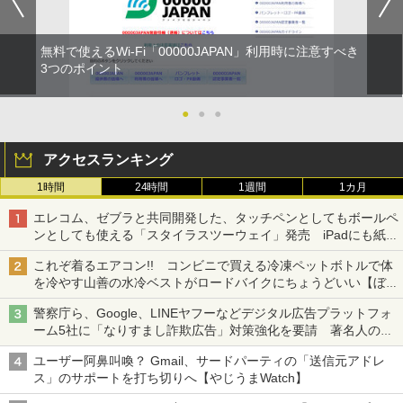
無料で使えるWi-Fi「00000JAPAN」利用時に注意すべき
3つのポイント
●
●
●
アクセスランキング
1時間
24時間
1週間
1カ月
エレコム、ゼブラと共同開発した、タッチペンとしてもボールペ
ンとしても使える「スタイラスツーウェイ」発売 iPadにも紙に
も、持ち替えずに書き込める
これぞ着るエアコン!! コンビニで買える冷凍ペットボトルで体
を冷やす山善の水冷ベストがロードバイクにちょうどいい【ぼっ
ち・ざ・ろーど！その14】【空いた時間でなにしてる？】
警察庁ら、Google、LINEヤフーなどデジタル広告プラットフォ
ーム5社に「なりすまし詐欺広告」対策強化を要請 著名人の写
真や映像を使った投資詐欺などへの対策として
ユーザー阿鼻叫喚？ Gmail、サードパーティの「送信元アドレ
ス」のサポートを打ち切りへ【やじうまWatch】