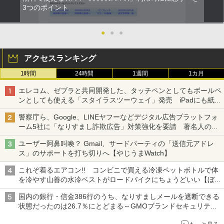
3つのポイント
●
●
●
アクセスランキング
1時間
24時間
1週間
1カ月
エレコム、ゼブラと共同開発した、タッチペンとしてもボールペ
ンとしても使える「スタイラスツーウェイ」発売 iPadにも紙に
も、持ち替えずに書き込める
警察庁ら、Google、LINEヤフーなどデジタル広告プラットフォ
ーム5社に「なりすまし詐欺広告」対策強化を要請 著名人の写
真や映像を使った投資詐欺などへの対策として
ユーザー阿鼻叫喚？ Gmail、サードパーティの「送信元アドレ
ス」のサポートを打ち切りへ【やじうまWatch】
これぞ着るエアコン!! コンビニで買える冷凍ペットボトルで体
を冷やす山善の水冷ベストがロードバイクにちょうどいい【ぼっ
ち・ざ・ろーど！その14】【空いた時間でなにしてる？】
国内の銀行・信金386行のうち、なりすましメールを遮断できる
状態だったのは26.7％にとどまる～GMOブランドセキュリティ
調査