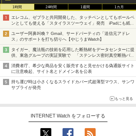
1時間
24時間
1週間
1カ月
エレコム、ゼブラと共同開発した、タッチペンとしてもボールペ
ンとしても使える「スタイラスツーウェイ」発売 iPadにも紙に
も、持ち替えずに書き込める
ユーザー阿鼻叫喚？ Gmail、サードパーティの「送信元アドレ
ス」のサポートを打ち切りへ【やじうまWatch】
タイガー、魔法瓶の技術を応用した断熱材をデータセンターに提
供、東急グループの実証実験で 「ステンレス密封真空断熱パネ
ル TIVIP」
消費者庁、希少な商品を安く販売すると見せかける偽通販サイト
に注意喚起、サイト名とドメイン名を公表
持ち運び時は小さくなるスライドカバー式超薄型マウス、サンワ
サプライが発売
もっと見る
INTERNET Watch をフォローする