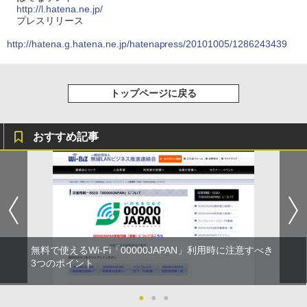
http://l.hatena.ne.jp/
プレスリリース
http://hatena.g.hatena.ne.jp/hatenapress/20101005/1286243439
トップページに戻る
おすすめ記事
無料で使えるWi-Fi「00000JAPAN」利用時に注意すべき
3つのポイント
●
●
●