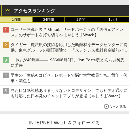
アクセスランキング
1時間
24時間
1週間
1カ月
ユーザー阿鼻叫喚？ Gmail、サードパーティの「送信元アドレ
ス」のサポートを打ち切りへ【やじうまWatch】
タイガー、魔法瓶の技術を応用した断熱材をデータセンターに提
供、東急グループの実証実験で 「ステンレス密封真空断熱パネ
ル TIVIP」
「.jp」が40周年――1986年8月5日、Jon Postel氏から村井純氏
に委任
学生の「生成AIコピペ」レポートで悩む大学教員たち。留年・落
単・減点も
見た目は既視感ありまくりなレトロデザイン、でもビデオ通話に
も対応した日本発のチャットアプリが登場【やじうまWatch】
もっと見る
INTERNET Watch をフォローする