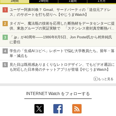
1時間
24時間
1週間
1カ月
ユーザー阿鼻叫喚？ Gmail、サードパーティの「送信元アドレ
ス」のサポートを打ち切りへ【やじうまWatch】
タイガー、魔法瓶の技術を応用した断熱材をデータセンターに提
供、東急グループの実証実験で 「ステンレス密封真空断熱パネ
ル TIVIP」
「.jp」が40周年――1986年8月5日、Jon Postel氏から村井純氏
に委任
学生の「生成AIコピペ」レポートで悩む大学教員たち。留年・落
単・減点も
見た目は既視感ありまくりなレトロデザイン、でもビデオ通話に
も対応した日本発のチャットアプリが登場【やじうまWatch】
もっと見る
INTERNET Watch をフォローする