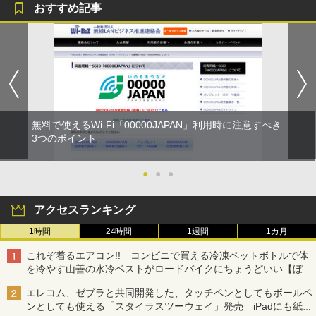
おすすめ記事
無料で使えるWi-Fi「00000JAPAN」利用時に注意すべき
3つのポイント
●
●
●
アクセスランキング
1時間
24時間
1週間
1カ月
これぞ着るエアコン!! コンビニで買える冷凍ペットボトルで体
を冷やす山善の水冷ベストがロードバイクにちょうどいい【ぼっ
ち・ざ・ろーど！その14】【空いた時間でなにしてる？】
エレコム、ゼブラと共同開発した、タッチペンとしてもボールペ
ンとしても使える「スタイラスツーウェイ」発売 iPadにも紙に