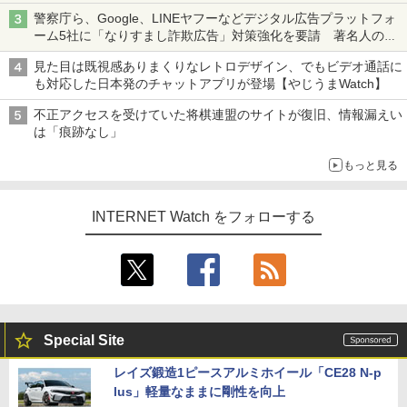
も、持ち替えずに書き込める
警察庁ら、Google、LINEヤフーなどデジタル広告プラットフォ
ーム5社に「なりすまし詐欺広告」対策強化を要請 著名人の写
真や映像を使った投資詐欺などへの対策として
見た目は既視感ありまくりなレトロデザイン、でもビデオ通話に
も対応した日本発のチャットアプリが登場【やじうまWatch】
不正アクセスを受けていた将棋連盟のサイトが復旧、情報漏えい
は「痕跡なし」
もっと見る
INTERNET Watch をフォローする
Special Site
レイズ鍛造1ピースアルミホイール「CE28 N-p
lus」軽量なままに剛性を向上