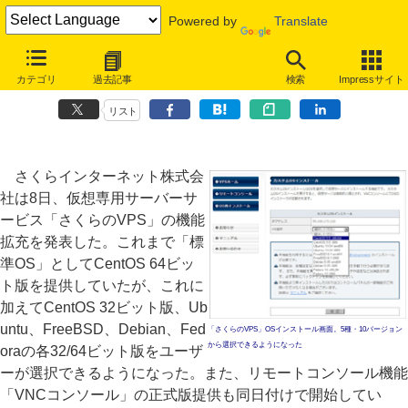
Powered by
Translate
「さくらのVPS」の対応OSが5種・10バージョンに拡充、Ubuntuや
カテゴリ
過去記事
検索
Impressサイト
Debianなども
リスト
さくらインターネット株式会
社は8日、仮想専用サーバーサ
ービス「さくらのVPS」の機能
拡充を発表した。これまで「標
準OS」としてCentOS 64ビッ
ト版を提供していたが、これに
加えてCentOS 32ビット版、Ub
untu、FreeBSD、Debian、Fed
「さくらのVPS」OSインストール画面。5種・10バージョン
から選択できるようになった
oraの各32/64ビット版をユーザ
ーが選択できるようになった。また、リモートコンソール機能
「VNCコンソール」の正式版提供も同日付けで開始してい