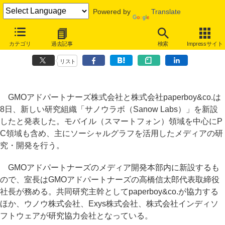
Powered by
Translate
ペパボも参加し「サノウラボ」新設、ソーシャルグラフ活用したサービ
カテゴリ
過去記事
検索
Impressサイト
ス開発
リスト
GMOアドパートナーズ株式会社と株式会社paperboy&co.は
8日、新しい研究組織「サノウラボ（Sanow Labs）」を新設
したと発表した。モバイル（スマートフォン）領域を中心にP
C領域も含め、主にソーシャルグラフを活用したメディアの研
究・開発を行う。
GMOアドパートナーズのメディア開発本部内に新設するも
ので、室長はGMOアドパートナーズの高橋信太郎代表取締役
社長が務める。共同研究主幹としてpaperboy&co.が協力する
ほか、ウノウ株式会社、Exys株式会社、株式会社インディソ
フトウェアが研究協力会社となっている。