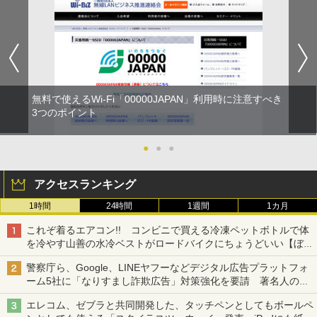
無料で使えるWi-Fi「00000JAPAN」利用時に注意すべき
3つのポイント
●
●
●
アクセスランキング
1時間
24時間
1週間
1カ月
これぞ着るエアコン!! コンビニで買える冷凍ペットボトルで体
を冷やす山善の水冷ベストがロードバイクにちょうどいい【ぼっ
ち・ざ・ろーど！その14】【空いた時間でなにしてる？】
警察庁ら、Google、LINEヤフーなどデジタル広告プラットフォ
ーム5社に「なりすまし詐欺広告」対策強化を要請 著名人の写
真や映像を使った投資詐欺などへの対策として
エレコム、ゼブラと共同開発した、タッチペンとしてもボールペ