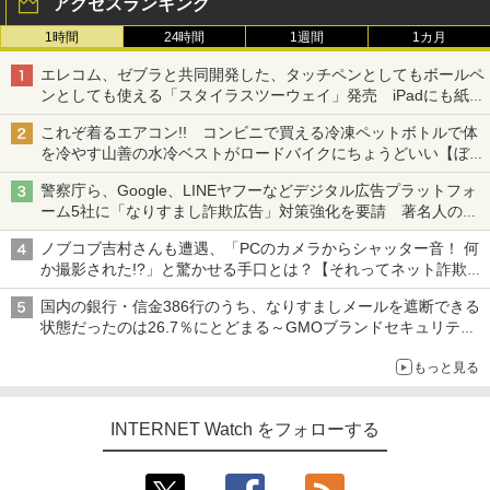
アクセスランキング
1時間
24時間
1週間
1カ月
エレコム、ゼブラと共同開発した、タッチペンとしてもボールペ
ンとしても使える「スタイラスツーウェイ」発売 iPadにも紙に
も、持ち替えずに書き込める
これぞ着るエアコン!! コンビニで買える冷凍ペットボトルで体
を冷やす山善の水冷ベストがロードバイクにちょうどいい【ぼっ
ち・ざ・ろーど！その14】【空いた時間でなにしてる？】
警察庁ら、Google、LINEヤフーなどデジタル広告プラットフォ
ーム5社に「なりすまし詐欺広告」対策強化を要請 著名人の写
真や映像を使った投資詐欺などへの対策として
ノブコブ吉村さんも遭遇、「PCのカメラからシャッター音！ 何
か撮影された!?」と驚かせる手口とは？【それってネット詐欺で
すよ！】
国内の銀行・信金386行のうち、なりすましメールを遮断できる
状態だったのは26.7％にとどまる～GMOブランドセキュリティ
調査
もっと見る
INTERNET Watch をフォローする