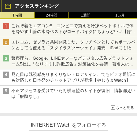
アクセスランキング
1時間
24時間
1週間
1カ月
これぞ着るエアコン!! コンビニで買える冷凍ペットボトルで体
を冷やす山善の水冷ベストがロードバイクにちょうどいい【ぼっ
ち・ざ・ろーど！その14】【空いた時間でなにしてる？】
エレコム、ゼブラと共同開発した、タッチペンとしてもボールペ
ンとしても使える「スタイラスツーウェイ」発売 iPadにも紙に
も、持ち替えずに書き込める
警察庁ら、Google、LINEヤフーなどデジタル広告プラットフォ
ーム5社に「なりすまし詐欺広告」対策強化を要請 著名人の写
真や映像を使った投資詐欺などへの対策として
見た目は既視感ありまくりなレトロデザイン、でもビデオ通話に
も対応した日本発のチャットアプリが登場【やじうまWatch】
不正アクセスを受けていた将棋連盟のサイトが復旧、情報漏えい
は「痕跡なし」
もっと見る
INTERNET Watch をフォローする