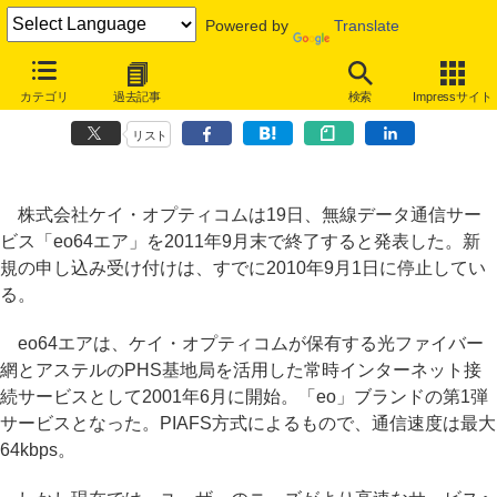
Powered by
Translate
最大64kbpsのPHSデータ通信サービス「eo64エア」、2011年9月でサ
カテゴリ
過去記事
検索
Impressサイト
ービス終了
リスト
株式会社ケイ・オプティコムは19日、無線データ通信サー
ビス「eo64エア」を2011年9月末で終了すると発表した。新
規の申し込み受け付けは、すでに2010年9月1日に停止してい
る。
eo64エアは、ケイ・オプティコムが保有する光ファイバー
網とアステルのPHS基地局を活用した常時インターネット接
続サービスとして2001年6月に開始。「eo」ブランドの第1弾
サービスとなった。PIAFS方式によるもので、通信速度は最大
64kbps。