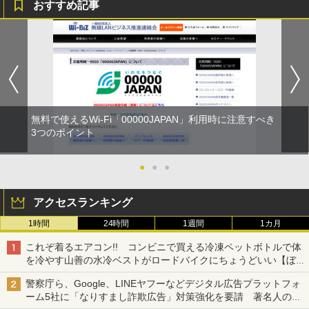
おすすめ記事
無料で使えるWi-Fi「00000JAPAN」利用時に注意すべき
3つのポイント
●
●
●
アクセスランキング
1時間
24時間
1週間
1カ月
これぞ着るエアコン!! コンビニで買える冷凍ペットボトルで体
を冷やす山善の水冷ベストがロードバイクにちょうどいい【ぼっ
ち・ざ・ろーど！その14】【空いた時間でなにしてる？】
警察庁ら、Google、LINEヤフーなどデジタル広告プラットフォ
ーム5社に「なりすまし詐欺広告」対策強化を要請 著名人の写