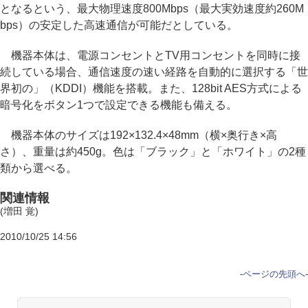
となるという、最大物理速度800Mbps（最大実効速度約260M
bps）の安定した高速通信が可能だとしている。
機器本体は、電源コンセントとTV用コンセントを同時に接
続している場合、通信速度の速い経路を自動的に選択する「世
界初の」（KDDI）機能を搭載。また、128bit AES方式による
暗号化をボタン1つで設定できる機能も備える。
機器本体のサイズは192×132.4×48mm（横×奥行き×高
さ）、重量は約450g。色は「ブラック」と「ホワイト」の2種
類から選べる。
関連情報
(増田 覚)
2010/10/25 14:56
-
ページの先頭へ
-