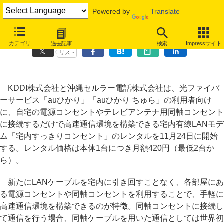
Powered by
Translate
KDDI、電源／同軸コンセント接続の宅内通信モデムをレンタル提供
カテゴリ
過去記事
検索
Impressサイト
リスト
KDDI株式会社と沖縄セルラー電話株式会社は、光ファイバ
ーサービス「auひかり」「auひかり ちゅら」の利用者向け
に、自宅の電源コンセントやテレビアンテナ用同軸コンセント
に接続するだけで高速通信環境を構築できる宅内有線LANモデ
ム「宅内すっきりコンセント」のレンタルを11月24日に開始
する。レンタル価格は本体1台につき月額420円（最低2台か
ら）。
新たにLANケーブルを宅内に引き回すことなく、各部屋にあ
る電源コンセントや同軸コンセントを利用することで、手軽に
高速通信環境を構築できるのが特徴。同軸コンセントに接続し
て通信を行う場合、同軸ケーブルを用いた通信としては世界初