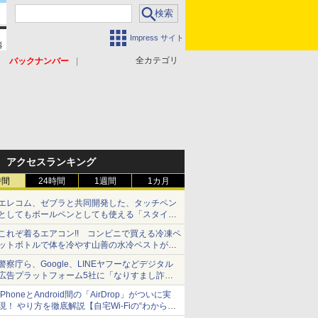
Impress サイト
全カテゴリ
バックナンバー
アクセスランキング
時間
24時間
1週間
1カ月
エレコム、ゼブラと共同開発した、タッチペン
としてもボールペンとしても使える「スタイラ
スツーウェイ」発売 iPadにも紙にも、持ち替
これぞ着るエアコン!! コンビニで買える冷凍ペ
えずに書き込める
ットボトルで体を冷やす山善の水冷ベストがロ
ードバイクにちょうどいい【ぼっち・ざ・ろー
警察庁ら、Google、LINEヤフーなどデジタル
ど！その14】【空いた時間でなにしてる？】
広告プラットフォーム5社に「なりすまし詐欺
広告」対策強化を要請 著名人の写真や映像を
iPhoneとAndroid間の「AirDrop」がついに実
使った投資詐欺などへの対策として
現！ やり方を徹底解説【自宅Wi-Fiの“わからな
い”をスッキリ！】