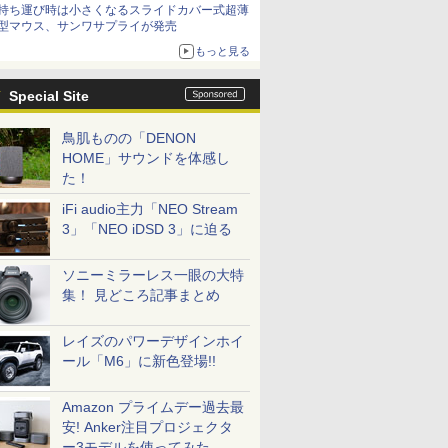
持ち運び時は小さくなるスライドカバー式超薄
型マウス、サンワサプライが発売
もっと見る
Special Site
鳥肌ものの「DENON
HOME」サウンドを体感し
た！
iFi audio主力「NEO Stream
3」「NEO iDSD 3」に迫る
ソニーミラーレス一眼の大特
集！ 見どころ記事まとめ
レイズのパワーデザインホイ
ール「M6」に新色登場!!
Amazon プライムデー過去最
安! Anker注目プロジェクタ
ー3モデルを使ってみた