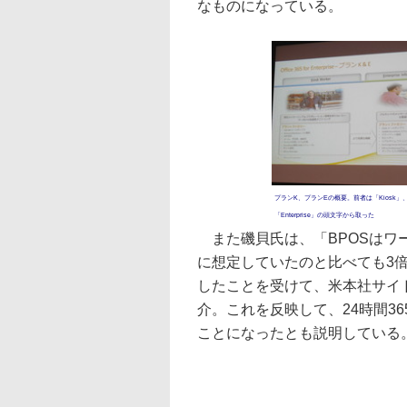
なものになっている。
プランK、プランEの概要。前者は「Kiosk」
「Enterprise」の頭文字から取った
また磯貝氏は、「BPOSはワ
に想定していたのと比べても3
したことを受けて、米本社サイ
介。これを反映して、24時間3
ことになったとも説明している