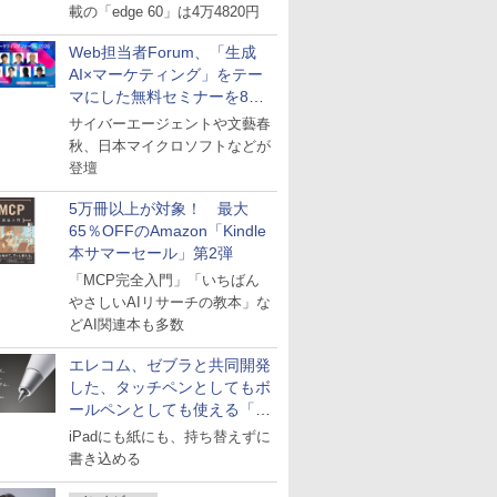
載の「edge 60」は4万4820円
Web担当者Forum、「生成
AI×マーケティング」をテー
マにした無料セミナーを8月
27日にオンライン開催
サイバーエージェントや文藝春
秋、日本マイクロソフトなどが
登壇
5万冊以上が対象！ 最大
65％OFFのAmazon「Kindle
本サマーセール」第2弾
「MCP完全入門」「いちばん
やさしいAIリサーチの教本」な
どAI関連本も多数
エレコム、ゼブラと共同開発
した、タッチペンとしてもボ
ールペンとしても使える「ス
タイラスツーウェイ」発売
iPadにも紙にも、持ち替えずに
書き込める