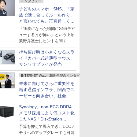
インタビュー
子どものスマホ・SNS、「家
族で話し合ってルール作り」
と言われても、正直難しくな
いですか？
「16歳になった瞬間にSNSデビ
ューする方が怖い」という上沼
紫野弁護士にヒントを聞く
持ち運び時は小さくなるスラ
イドカバー式超薄型マウス、
サンワサプライが発売
INTERNET Watch 30周年記念インタビュー
未来に向けてさらに重要性を
増す通信インフラ、関西でユ
ーザーと向き合い、社会
の“あたらしい”を起動し続け
Synology、non-ECC DDR4
る～オプテージ
メモリ採用により低コスト化
したNAS「DiskStation
neo+」シリーズ
予算を抑えて導入でき、ECCメ
モリへのアップグレードも可能