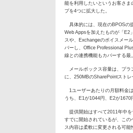
能を利用したいというお客さま
プを4つに拡大した。
具体的には、現在のBPOSの提供
Web Appsを加えたものが「E2」。さ
スや、Exchangeのボイスメール/ア
バーし、Office Professi
線との連携機能もカバーする最
メールボックス容量は、プランK
に、250MBのSharePoint
1ユーザーあたりの月額料金は、
うち、E1が1044円、E2が1670
提供開始はすべて2011年中
すでに開始されているが、この
ス内容は柔軟に変更される可能