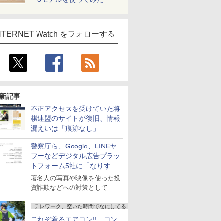
NTERNET Watch をフォローする
新記事
不正アクセスを受けていた将
棋連盟のサイトが復旧、情報
漏えいは「痕跡なし」
警察庁ら、Google、LINEヤ
フーなどデジタル広告プラッ
トフォーム5社に「なりすま
し詐欺広告」対策強化を要請
著名人の写真や映像を使った投
資詐欺などへの対策として
テレワーク、空いた時間でなにしてる？
これぞ着るエアコン!! コン