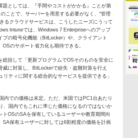
題としては、『手間やコストがかかる』ことが第
とのことで、サーバーを用意する必要がなく、“管理
できるクラウドサービスは、こうしたニーズにうって
ntuneでは、Windows 7 Enterpriseへのアップ
の暗号化機能（BitLocker）や、クライアント
、OSのサポート省力化も期待できる。
総括して「更新プログラムでOSそのものを安全に
に対策し、BitLockerで紛失・盗難対策を行え
は、セキュリティに関する総合的なサービスを提供できる」
。
国内での価格は未定。ただ、米国ではPC1台あたり
おり、国内でもこれに準じた価格になるのではないか
ントOSのSAを保有しているユーザーや教育期間向
、SA保有ユーザーに対しては6割程度の価格を計画