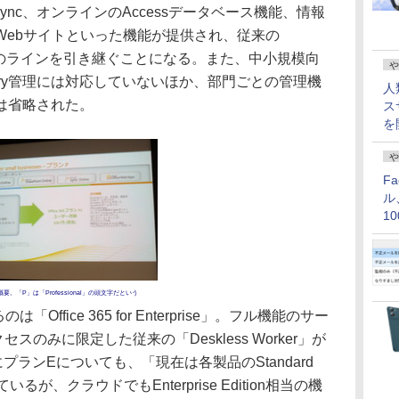
Sync、オンラインのAccessデータベース機能、情報
Webサイトといった機能が提供され、従来の
Business」のラインを引き継ぐことになる。また、中小規模向
や
rectory管理には対応していないほか、部門ごとの管理機
人
は省略された。
ス
を
や
F
ル
1
価
要。「P」は「Professional」の頭文字だという
fice 365 for Enterprise」。フル機能のサー
スのみに限定した従来の「Deskless Worker」が
ランEについても、「現在は各製品のStandard
いるが、クラウドでもEnterprise Edition相当の機