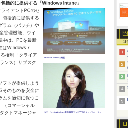
的に提供する「Windows Intune」
は、クライアントPCのセ
、包括的に提供する
グラム（パッチ）や
資産管理機能、ウイ
続中は、PCを最新
1
indows 7
ードする権利「クライア
Windows Intuneの概要
アランス）サブスク
ソフトが提供しよう
Sそのものを安全に
ラムを適切に保つこ
」（コマーシャル
プロダクトマネージャ
コマーシャルWindows本部 輪島文シニアプロダクトマネージャー