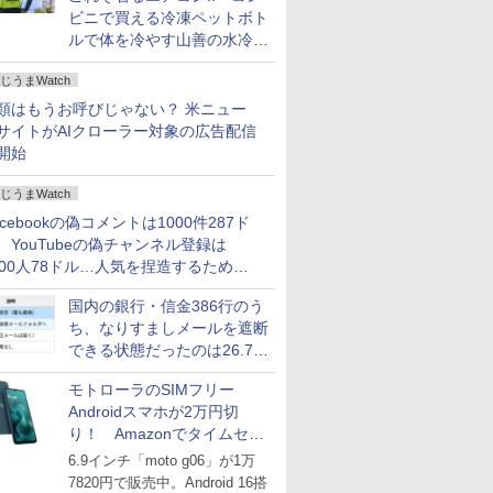
ビニで買える冷凍ペットボト
ルで体を冷やす山善の水冷ベ
ストがロードバイクにちょう
じうまWatch
どいい【ぼっち・ざ・ろー
ど！その14】
類はもうお呼びじゃない？ 米ニュー
サイトがAIクローラー対象の広告配信
開始
じうまWatch
acebookの偽コメントは1000件287ド
、YouTubeの偽チャンネル登録は
000人78ドル…人気を捏造するための
格リストが公開中
国内の銀行・信金386行のう
ち、なりすましメールを遮断
できる状態だったのは26.7％
にとどまる～GMOブランド
モトローラのSIMフリー
セキュリティ調査
Androidスマホが2万円切
り！ Amazonでタイムセー
ル
6.9インチ「moto g06」が1万
7820円で販売中。Android 16搭