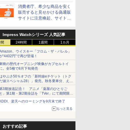
消費者庁、希少な商品を安く
販売すると見せかける偽通販
サイトに注意喚起、サイト名
とドメイン名を公表
Impress Watchシリーズ 人気記事
時間
24時間
1週間
1カ月
Amazon、ウイスキー「フロム・ザ・バレル」
が“4402円”で再び登場！
東映の歴代オープニング映像がカプセルトイ
に。全5種で8月下旬発売
はやぶさ50％オフの「新幹線eチケット（トク
だ値スペシャル28）」発売。秋冬乗車分、えき
ねっと限定
第3期放送記念！ アニメ「薬屋のひとりご
と」第1期・第2期全話を「TVer」にて期間限定
で順次無料配信開始
KDDI、楽天へのローミングを9月末で終了
もっと見る
おすすめ記事