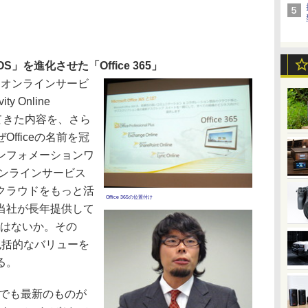
」を進化させた「Office 365」
向けオンラインサービ
ity Online
供してきた内容を、さら
fficeの名前を冠
ンフォメーションワ
オンラインサービス
クラウドをもっと活
Office 365の位置付け
当社が長年提供して
のではないか。その
と包括的なバリューを
る。
つでも最新のものが