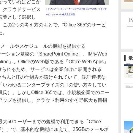
がっていればどこか
、クラウドサービス
インフォメーションワーカービジネス本部 ビジネスオンラインサ
ービスグループの磯貝直之部長
言葉として選択し
I
2つの考え方のもとで、“Office 365”のサービ
た。
のは、メールやスケジュールの機能を提供する
レーション基盤の「SharePoint Online」、IMやWeb
最
e」、OfficeのWeb版である「Office Web Apps」
付けられるため、サービスは企業向けに展開される
きちんとITの仕組みが設けられていて、認証連携な
「いわゆるエンタープライズのITの使い方をしてい
）。しかしOffice 365では、小規模企業でのニー
アップも提供し、クラウド利用のすそ野拡大も目指
50ユーザーまでの規模で利用できる「Office
ess（プランP）」で、基本的な機能に加えて、25GBのメールボ