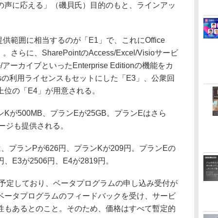
の声に応える」（磯貝氏）目的のもと、ラインアッ
範囲に相当するのが「E1」で、これにOffice
らに、SharePointのAccess/Excel/Visioサービ
ーカイブといったEnterprise Editionの機能をカ
onal Plusの利用ライセンスもセットにした「E3」、公衆回
上位の「E4」が用意される。
が500MB、プランEが25GB。プランEはさら
ストレージも提供される。
プランPが626円、プランKが209円。プランEの
円、E3が2506円、E4が2819円。
を予定しており、ベータプログラムの申し込み受付が
ベータプログラムのフィードバックを受け、サービ
性もあるとのこと。そのため、価格はすべて暫定的