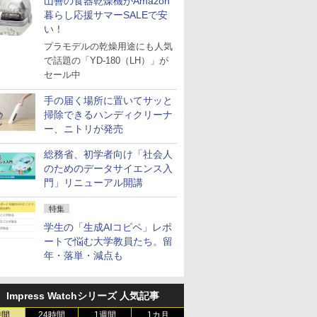
山善の食器乾燥機がAmazon
暮らし応援サマーSALEで安
い！
プラモデルの乾燥用途にも人気
で話題の「YD-180（LH）」が
セール中
手の届く場所に置いてサッと
掃除できるハンディクリーナ
ー、ニトリが発売
総務省、初学者向け「社会人
のためのデータサイエンス入
門」リニューアル開講
特集
学生の「生成AIコピペ」レポ
ートで悩む大学教員たち。留
年・落単・減点も
Impress Watchシリーズ 人気記事
時間
24時間
1週間
1カ月