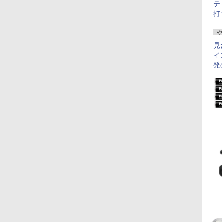
テ
打
や
見
イ
発