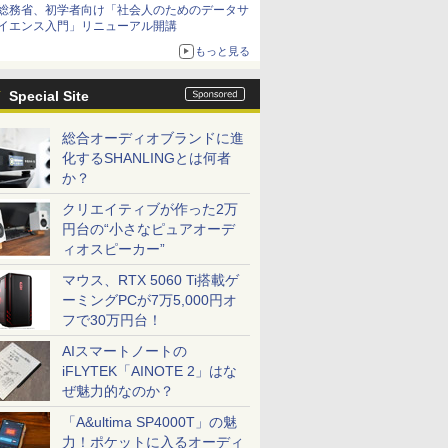
総務省、初学者向け「社会人のためのデータサ
イエンス入門」リニューアル開講
もっと見る
Special Site
総合オーディオブランドに進
化するSHANLINGとは何者
か？
クリエイティブが作った2万
円台の“小さなピュアオーデ
ィオスピーカー”
マウス、RTX 5060 Ti搭載ゲ
ーミングPCが7万5,000円オ
フで30万円台！
AIスマートノートの
iFLYTEK「AINOTE 2」はな
ぜ魅力的なのか？
「A&ultima SP4000T」の魅
力！ポケットに入るオーディ