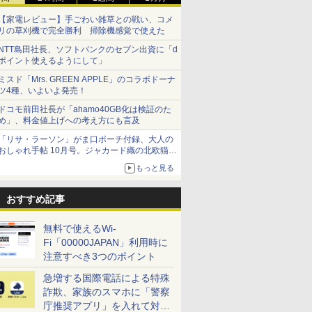
【家電レビュー】手ごわい雑草との戦い、コメ
リの草刈機で完全勝利 掃除機感覚で使えた
NTT島田社長、ソフトバンクのセブン出資に「d
ポイント使えるようにして」
ミスド「Mrs. GREEN APPLE」のコラボドーナ
ツ4種、いよいよ発売！
ドコモ前田社長が「ahamo40GB化は検証のた
め」、料金値上げへの考え方にも言及
「リサ・ラーソン」がま口ポーチ付録、大人の
おしゃれ手帖 10月号。ジャカード織の北欧猫デ
ザイン
もっと見る
おすすめ記事
無料で使えるWi-
Fi「00000JAPAN」利用時に
注意すべき3つのポイント
急増する国際電話による特殊
詐欺、家族のスマホに「警察
庁推奨アプリ」を入れて対策