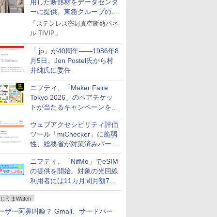
用した断熱材をデータセンタ
ーに提供、東急グループの実
証実験で
「ステンレス密封真空断熱パネ
ル TIVIP」
「.jp」が40周年――1986年8
月5日、Jon Postel氏から村
井純氏に委任
ニフティ、「Maker Faire
Tokyo 2026」のペアチケッ
トが当たるキャンペーンをX
で実施。8月16日まで
ウェブアクセシビリティ評価
ツール「miChecker」に脆弱
性、総務省が対策済みバージ
ョンへの更新を呼び掛け
ニフティ、「NifMo」でeSIM
の提供を開始。対象の光回線
利用者には11カ月間月額770
円割引のキャンペーン
じうまWatch
ーザー阿鼻叫喚？ Gmail、サードパー