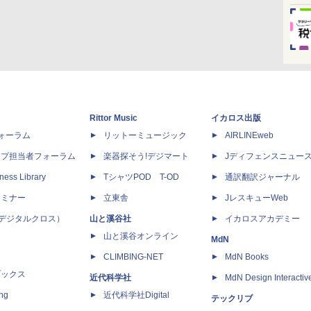
Rittor Music
イカロス出版
dフォーラム
リットーミュージック
AIRLINEweb
ップ担当者フォーラム
楽器探そう!デジマート
Jディフェンスニュー
ness Library
TシャツPOD T-OD
通訳翻訳ジャーナル
セミナー
立東舎
JレスキューWeb
 X（デジタルクロス）
山と溪谷社
イカロスアカデミー
山と溪谷オンライン
MdN
CLIMBING-NET
MdN Books
ブックス
近代科学社
MdN Design Interactiv
ing
近代科学社Digital
テックリブ