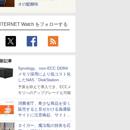
オの醍醐味
NTERNET Watch をフォローする
新記事
Synology、non-ECC DDR4
メモリ採用により低コスト化
したNAS「DiskStation
neo+」シリーズ
予算を抑えて導入でき、ECCメ
モリへのアップグレードも可能
消費者庁、希少な商品を安く
販売すると見せかける偽通販
サイトに注意喚起、サイト名
とドメイン名を公表
タイガー、魔法瓶の技術を応