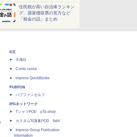
しよう！
住民税が高い自治体ランキン
グ、源泉徴収票の見方など
「税金の話」まとめ
ICE
天海社
ス
Comic curea
impress QuickBooks
PUBFUN
パブファンセルフ
IPGネットワーク
TシャツPOD pTa.shop
カスタム写真集POD fabli
e
Impress Group Publication
Information