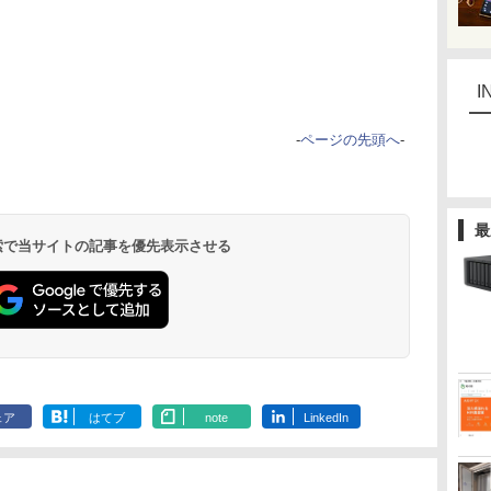
I
-
ページの先頭へ
-
最
 検索で当サイトの記事を優先表示させる
ェア
はてブ
note
LinkedIn