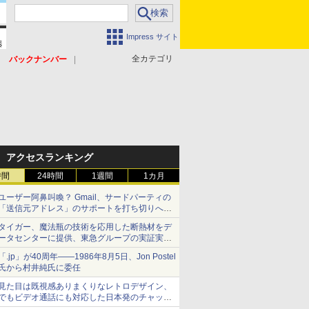
Impress サイト
全カテゴリ
バックナンバー
アクセスランキング
時間
24時間
1週間
1カ月
ユーザー阿鼻叫喚？ Gmail、サードパーティの
「送信元アドレス」のサポートを打ち切りへ
【やじうまWatch】
タイガー、魔法瓶の技術を応用した断熱材をデ
ータセンターに提供、東急グループの実証実験
で 「ステンレス密封真空断熱パネル TIVIP」
「.jp」が40周年――1986年8月5日、Jon Postel
氏から村井純氏に委任
見た目は既視感ありまくりなレトロデザイン、
でもビデオ通話にも対応した日本発のチャット
アプリが登場【やじうまWatch】