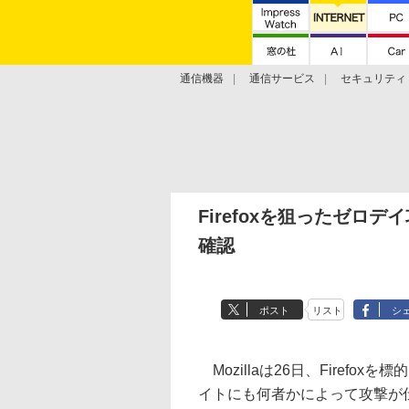
通信機器
通信サービス
セキュリティ
技術動向
Firefoxを狙ったゼ
確認
ポスト
リスト
シ
Mozillaは26日、Firef
イトにも何者かによって攻撃が