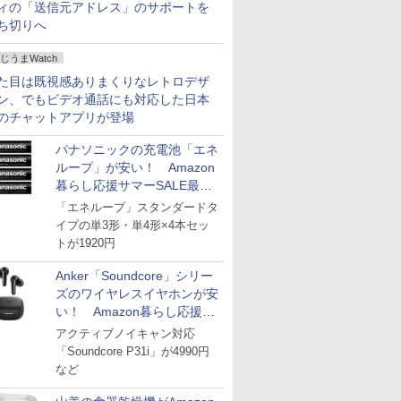
ィの「送信元アドレス」のサポートを
ち切りへ
じうまWatch
た目は既視感ありまくりなレトロデザ
ン、でもビデオ通話にも対応した日本
のチャットアプリが登場
パナソニックの充電池「エネ
ループ」が安い！ Amazon
暮らし応援サマーSALE最終
日
「エネループ」スタンダードタ
イプの単3形・単4形×4本セッ
トが1920円
Anker「Soundcore」シリー
ズのワイヤレスイヤホンが安
い！ Amazon暮らし応援サ
マーSALE
アクティブノイキャン対応
「Soundcore P31i」が4990円
など