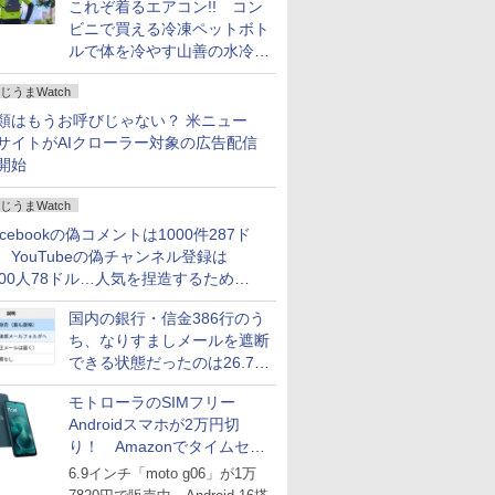
これぞ着るエアコン!! コン
ビニで買える冷凍ペットボト
press_news
ルで体を冷やす山善の水冷ベ
ストがロードバイクにちょう
じうまWatch
どいい【ぼっち・ざ・ろー
ど！その14】
類はもうお呼びじゃない？ 米ニュー
サイトがAIクローラー対象の広告配信
開始
じうまWatch
acebookの偽コメントは1000件287ド
、YouTubeの偽チャンネル登録は
000人78ドル…人気を捏造するための
格リストが公開中
国内の銀行・信金386行のう
ち、なりすましメールを遮断
できる状態だったのは26.7％
にとどまる～GMOブランド
モトローラのSIMフリー
セキュリティ調査
Androidスマホが2万円切
り！ Amazonでタイムセー
ル
6.9インチ「moto g06」が1万