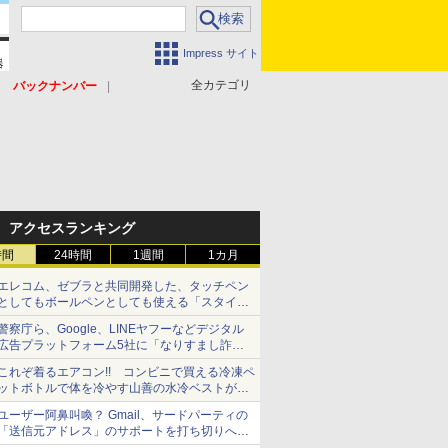
Impress サイト
全カテゴリ
バックナンバー
アクセスランキング
時間
24時間
1週間
1カ月
エレコム、ゼブラと共同開発した、タッチペン
としてもボールペンとしても使える「スタイラ
スツーウェイ」発売 iPadにも紙にも、持ち替
警察庁ら、Google、LINEヤフーなどデジタル
えずに書き込める
広告プラットフォーム5社に「なりすまし詐欺
広告」対策強化を要請 著名人の写真や映像を
これぞ着るエアコン!! コンビニで買える冷凍ペ
使った投資詐欺などへの対策として
ットボトルで体を冷やす山善の水冷ベストがロ
ードバイクにちょうどいい【ぼっち・ざ・ろー
ユーザー阿鼻叫喚？ Gmail、サードパーティの
ど！その14】【空いた時間でなにしてる？】
「送信元アドレス」のサポートを打ち切りへ
【やじうまWatch】