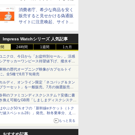
消費者庁、希少な商品を安く
販売すると見せかける偽通販
サイトに注意喚起、サイト名
とドメイン名を公表
Impress Watchシリーズ 人気記事
時間
24時間
1週間
1カ月
ユニクロ、今日から「お盆特別セール」。涼感
シアサッカーワンピース待望値下げ、撥水ギア
ショーツは1990円に
東映の歴代オープニング映像がカプセルトイ
に。全5種で8月下旬発売
カルディ、オンライン限定「ネコバッグ＆タン
ブラーセット」を一般販売。7月の抽選販売の
当選無効分
令和のファミコンディスクシステム？安価に書
き換え可能なGB用「しましまディスクシステ
ム」
はやぶさ50％オフの「新幹線eチケット（トク
だ値スペシャル28）」発売。秋冬乗車分、えき
ねっと限定
もっと見る
おすすめ記事