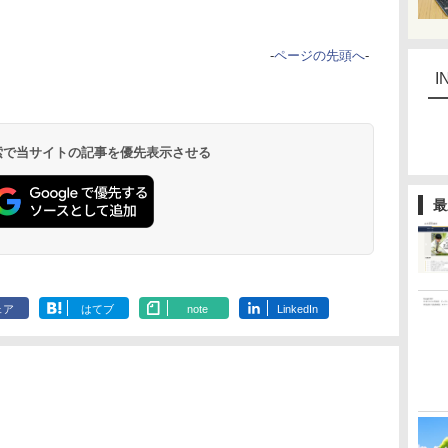
-
ページの先頭へ
-
I
 検索で当サイトの記事を優先表示させる
最
ェア
はてブ
note
LinkedIn