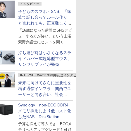
インタビュー
子どものスマホ・SNS、「家
族で話し合ってルール作り」
と言われても、正直難しくな
いですか？
「16歳になった瞬間にSNSデビ
ューする方が怖い」という上沼
紫野弁護士にヒントを聞く
持ち運び時は小さくなるスラ
イドカバー式超薄型マウス、
サンワサプライが発売
INTERNET Watch 30周年記念インタビュー
未来に向けてさらに重要性を
増す通信インフラ、関西でユ
ーザーと向き合い、社会
の“あたらしい”を起動し続け
Synology、non-ECC DDR4
る～オプテージ
メモリ採用により低コスト化
したNAS「DiskStation
neo+」シリーズ
予算を抑えて導入でき、ECCメ
モリへのアップグレードも可能