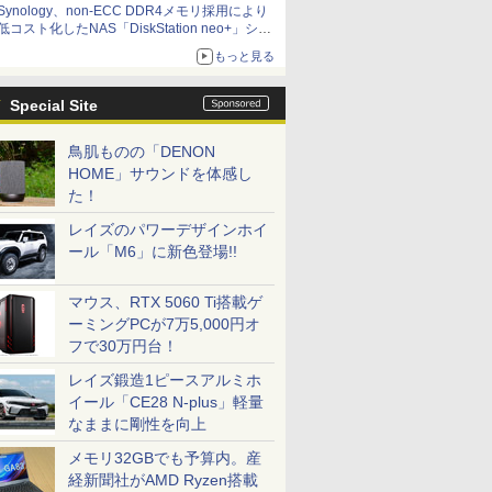
Synology、non-ECC DDR4メモリ採用により
低コスト化したNAS「DiskStation neo+」シリ
ーズ 予算を抑えて導入でき、ECCメモリへの
もっと見る
アップグレードも可能
Special Site
鳥肌ものの「DENON
HOME」サウンドを体感し
た！
レイズのパワーデザインホイ
ール「M6」に新色登場!!
マウス、RTX 5060 Ti搭載ゲ
ーミングPCが7万5,000円オ
フで30万円台！
レイズ鍛造1ピースアルミホ
イール「CE28 N-plus」軽量
なままに剛性を向上
メモリ32GBでも予算内。産
経新聞社がAMD Ryzen搭載