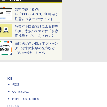
無料で使えるWi-
Fi「00000JAPAN」利用時に
注意すべき3つのポイント
急増する国際電話による特殊
詐欺、家族のスマホに「警察
庁推奨アプリ」を入れて対策
しよう！
住民税が高い自治体ランキン
グ、源泉徴収票の見方など
「税金の話」まとめ
ICE
天海社
ス
Comic curea
impress QuickBooks
PUBFUN