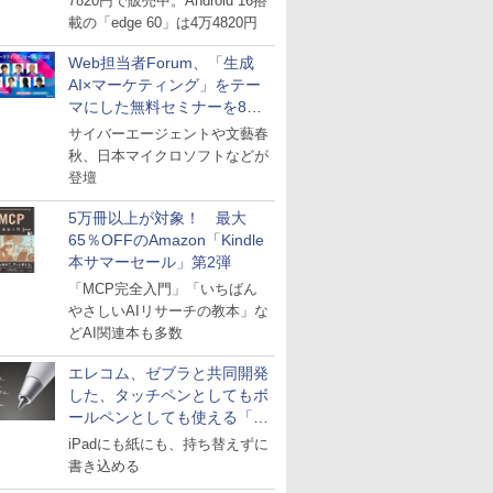
7820円で販売中。Android 16搭
載の「edge 60」は4万4820円
Web担当者Forum、「生成
AI×マーケティング」をテー
マにした無料セミナーを8月
27日にオンライン開催
サイバーエージェントや文藝春
秋、日本マイクロソフトなどが
登壇
5万冊以上が対象！ 最大
65％OFFのAmazon「Kindle
本サマーセール」第2弾
「MCP完全入門」「いちばん
やさしいAIリサーチの教本」な
どAI関連本も多数
エレコム、ゼブラと共同開発
した、タッチペンとしてもボ
ールペンとしても使える「ス
タイラスツーウェイ」発売
iPadにも紙にも、持ち替えずに
書き込める