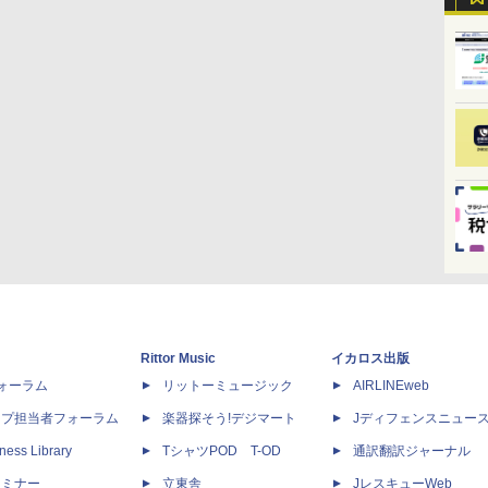
Rittor Music
イカロス出版
dフォーラム
リットーミュージック
AIRLINEweb
ップ担当者フォーラム
楽器探そう!デジマート
Jディフェンスニュー
ness Library
TシャツPOD T-OD
通訳翻訳ジャーナル
セミナー
立東舎
JレスキューWeb