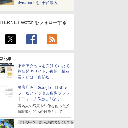
dynabookを2千台導入
NTERNET Watch をフォローする
新記事
不正アクセスを受けていた将
棋連盟のサイトが復旧、情報
漏えいは「痕跡なし」
警察庁ら、Google、LINEヤ
フーなどデジタル広告プラッ
トフォーム5社に「なりすま
し詐欺広告」対策強化を要請
著名人の写真や映像を使った投
資詐欺などへの対策として
テレワーク、空いた時間でなにしてる？