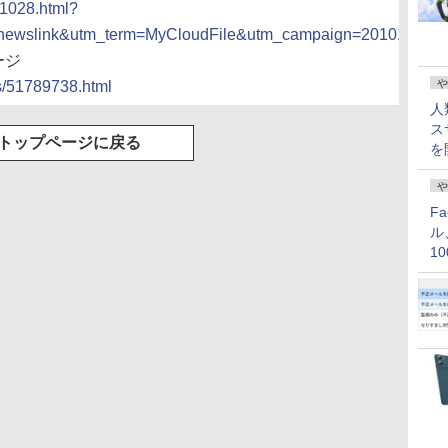
01028.html?
ewslink&utm_term=MyCloudFile&utm_campaign=20101028_
ージ
や
es/51789738.html
人
ス
トップページに戻る
を
や
F
ル
1
価