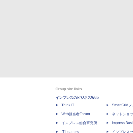
Group site links
インプレスのビジネスWeb
Think IT
SmartGri
Web担当者Forum
ネットショ
インプレス総合研究所
Impress Busi
IT Leaders
インプレス