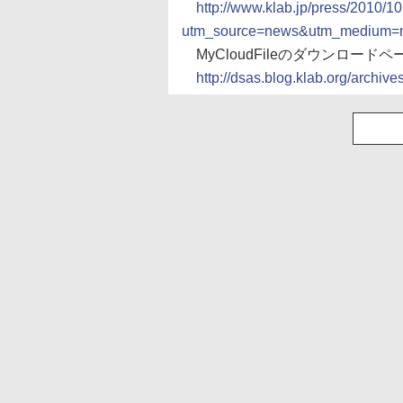
http://www.klab.jp/press/2010/1
utm_source=news&utm_medium=n
MyCloudFileのダウンロードペ
http://dsas.blog.klab.org/archiv