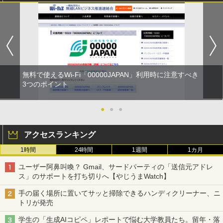
無料で使えるWi-Fi「00000JAPAN」利用時に注意すべき
3つのポイント
●
●
●
アクセスランキング
1時間
24時間
1週間
1カ月
ユーザー阿鼻叫喚？ Gmail、サードパーティの「送信元アドレ
ス」のサポートを打ち切りへ【やじうまWatch】
手の届く場所に置いてサッと掃除できるハンディクリーナー、ニ
トリが発売
学生の「生成AIコピペ」レポートで悩む大学教員たち。留年・落