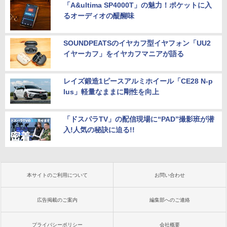
「A&ultima SP4000T」の魅力！ポケットに入
るオーディオの醍醐味
SOUNDPEATSのイヤカフ型イヤフォン「UU2
イヤーカフ」をイヤカフマニアが語る
レイズ鍛造1ピースアルミホイール「CE28 N-p
lus」軽量なままに剛性を向上
「ドスパラTV」の配信現場に“PAD”撮影班が潜
入!人気の秘訣に迫る!!
本サイトのご利用について
お問い合わせ
広告掲載のご案内
編集部へのご連絡
プライバシーポリシー
会社概要