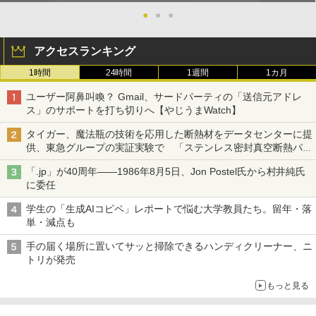
●
●
●
アクセスランキング
1時間
24時間
1週間
1カ月
ユーザー阿鼻叫喚？ Gmail、サードパーティの「送信元アドレ
ス」のサポートを打ち切りへ【やじうまWatch】
タイガー、魔法瓶の技術を応用した断熱材をデータセンターに提
供、東急グループの実証実験で 「ステンレス密封真空断熱パネ
ル TIVIP」
「.jp」が40周年――1986年8月5日、Jon Postel氏から村井純氏
に委任
学生の「生成AIコピペ」レポートで悩む大学教員たち。留年・落
単・減点も
手の届く場所に置いてサッと掃除できるハンディクリーナー、ニ
トリが発売
もっと見る