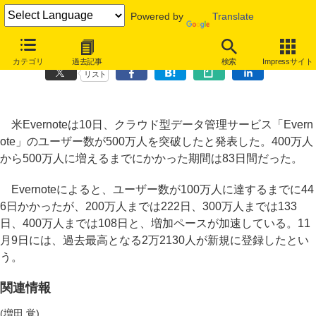
Powered by
Translate
Evernoteが500万ユーザーを突破、83日間で100万人増
カテゴリ
過去記事
検索
Impressサイト
リスト
米Evernoteは10日、クラウド型データ管理サービス「Evern
ote」のユーザー数が500万人を突破したと発表した。400万人
から500万人に増えるまでにかかった期間は83日間だった。
Evernoteによると、ユーザー数が100万人に達するまでに44
6日かかったが、200万人までは222日、300万人までは133
日、400万人までは108日と、増加ペースが加速している。11
月9日には、過去最高となる2万2130人が新規に登録したとい
う。
関連情報
(増田 覚)