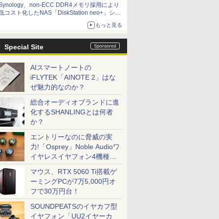
Synology、non-ECC DDR4メモリ採用により
低コスト化したNAS「DiskStation neo+」シリ
ーズ 予算を抑えて導入でき、ECCメモリへの
もっと見る
アップグレードも可能
Special Site
AIスマートノートの
iFLYTEK「AINOTE 2」はな
ぜ魅力的なのか？
総合オーディオブランドに進
化するSHANLINGとは何者
か？
エントリーなのに脅威の実
力!「Osprey」Noble Audioワ
イヤレスイヤフォン4機種を
一気に聴く
マウス、RTX 5060 Ti搭載ゲ
ーミングPCが7万5,000円オ
フで30万円台！
SOUNDPEATSのイヤカフ型
イヤフォン「UU2イヤーカ