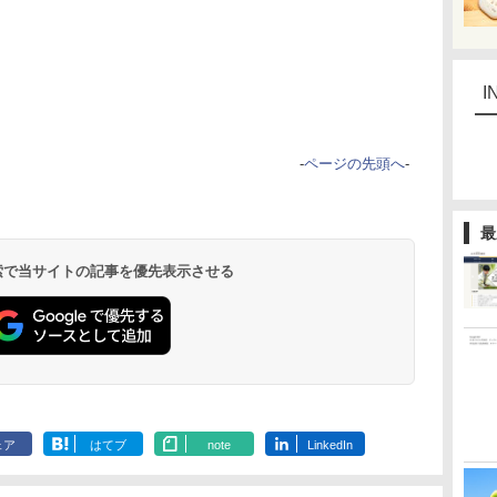
I
-
ページの先頭へ
-
最
 検索で当サイトの記事を優先表示させる
ェア
はてブ
note
LinkedIn