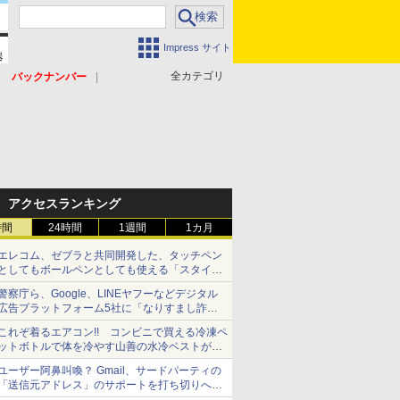
Impress サイト
全カテゴリ
バックナンバー
アクセスランキング
時間
24時間
1週間
1カ月
エレコム、ゼブラと共同開発した、タッチペン
としてもボールペンとしても使える「スタイラ
スツーウェイ」発売 iPadにも紙にも、持ち替
警察庁ら、Google、LINEヤフーなどデジタル
えずに書き込める
広告プラットフォーム5社に「なりすまし詐欺
広告」対策強化を要請 著名人の写真や映像を
これぞ着るエアコン!! コンビニで買える冷凍ペ
使った投資詐欺などへの対策として
ットボトルで体を冷やす山善の水冷ベストがロ
ードバイクにちょうどいい【ぼっち・ざ・ろー
ユーザー阿鼻叫喚？ Gmail、サードパーティの
ど！その14】【空いた時間でなにしてる？】
「送信元アドレス」のサポートを打ち切りへ
【やじうまWatch】