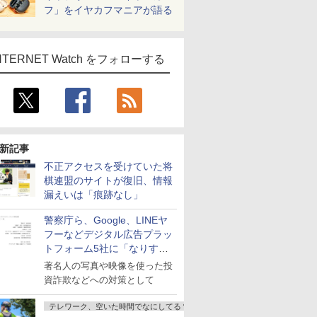
フ」をイヤカフマニアが語る
NTERNET Watch をフォローする
新記事
不正アクセスを受けていた将
棋連盟のサイトが復旧、情報
漏えいは「痕跡なし」
警察庁ら、Google、LINEヤ
フーなどデジタル広告プラッ
トフォーム5社に「なりすま
し詐欺広告」対策強化を要請
著名人の写真や映像を使った投
資詐欺などへの対策として
テレワーク、空いた時間でなにしてる？