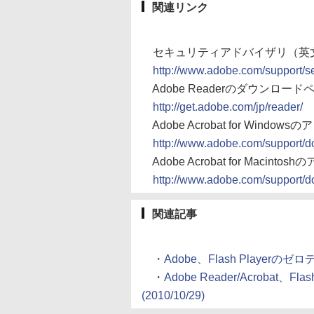
関連リンク
セキュリティアドバイザリ（英
http://www.adobe.com/support/se
Adobe Readerのダウンロード
http://get.adobe.com/jp/reader/
Adobe Acrobat for Win
http://www.adobe.com/support/
Adobe Acrobat for Maci
http://www.adobe.com/support/
関連記事
・
Adobe、Flash Playerの
・
Adobe Reader/Acroba
(2010/10/29)