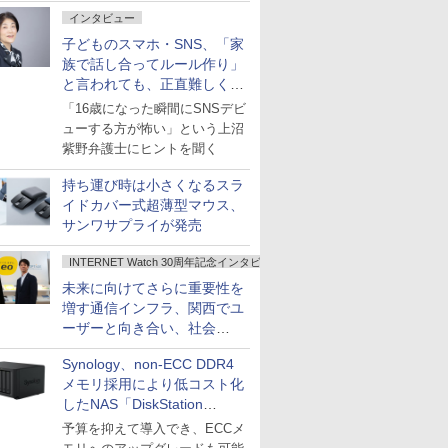
インタビュー
子どものスマホ・SNS、「家
族で話し合ってルール作り」
と言われても、正直難しくな
いですか？
「16歳になった瞬間にSNSデビ
ューする方が怖い」という上沼
紫野弁護士にヒントを聞く
持ち運び時は小さくなるスラ
イドカバー式超薄型マウス、
サンワサプライが発売
INTERNET Watch 30周年記念インタビュー
未来に向けてさらに重要性を
増す通信インフラ、関西でユ
ーザーと向き合い、社会
の“あたらしい”を起動し続け
Synology、non-ECC DDR4
る～オプテージ
メモリ採用により低コスト化
したNAS「DiskStation
neo+」シリーズ
予算を抑えて導入でき、ECCメ