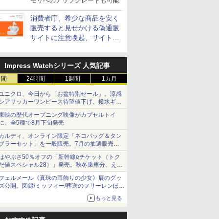
モリへのアップグレードも可能
消費者庁、希少な商品を安く
販売すると見せかける偽通販
サイトに注意喚起、サイト名
とドメイン名を公表
Impress Watchシリーズ 人気記事
時間
24時間
1週間
1カ月
ユニクロ、今日から「お盆特別セール」。涼感
シアサッカーワンピース待望値下げ、撥水ギア
ショーツは1990円に
東映の歴代オープニング映像がカプセルトイ
に。全5種で8月下旬発売
カルディ、オンライン限定「ネコバッグ＆タン
ブラーセット」を一般販売。7月の抽選販売の
当選無効分
はやぶさ50％オフの「新幹線eチケット（トク
だ値スペシャル28）」発売。秋冬乗車分、えき
ねっと限定
フェルメール《真珠の耳飾りの少女》展のグッ
ズ公開。図録/ミッフィー/葬送のフリーレンほ
か、注目ブランドコラボが実現
もっと見る