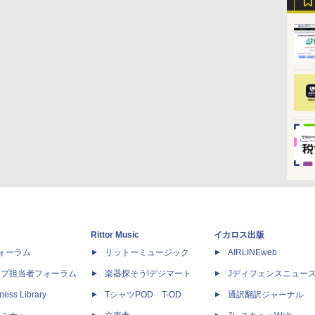
Rittor Music
イカロス出版
dフォーラム
リットーミュージック
AIRLINEweb
ップ担当者フォーラム
楽器探そう!デジマート
Jディフェンスニュー
ness Library
TシャツPOD T-OD
通訳翻訳ジャーナル