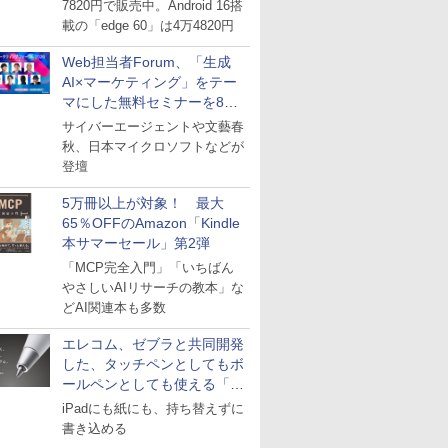
7820円で販売中。Android 16搭
載の「edge 60」は4万4820円
Web担当者Forum、「生成
AI×マーケティング」をテー
マにした無料セミナーを8月
27日にオンライン開催
サイバーエージェントや文藝春
秋、日本マイクロソフトなどが
登壇
5万冊以上が対象！ 最大
65％OFFのAmazon「Kindle
本サマーセール」第2弾
「MCP完全入門」「いちばん
やさしいAIリサーチの教本」な
どAI関連本も多数
エレコム、ゼブラと共同開発
した、タッチペンとしてもボ
ールペンとしても使える「ス
タイラスツーウェイ」発売
iPadにも紙にも、持ち替えずに
書き込める