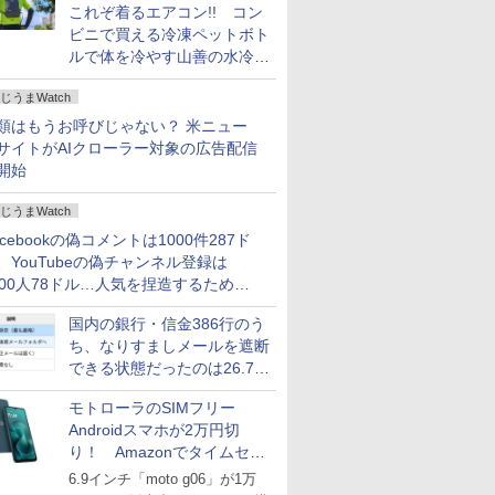
これぞ着るエアコン!! コン
ビニで買える冷凍ペットボト
ルで体を冷やす山善の水冷ベ
ストがロードバイクにちょう
じうまWatch
どいい【ぼっち・ざ・ろー
ど！その14】
類はもうお呼びじゃない？ 米ニュー
サイトがAIクローラー対象の広告配信
開始
じうまWatch
acebookの偽コメントは1000件287ド
、YouTubeの偽チャンネル登録は
000人78ドル…人気を捏造するための
格リストが公開中
国内の銀行・信金386行のう
ち、なりすましメールを遮断
できる状態だったのは26.7％
にとどまる～GMOブランド
モトローラのSIMフリー
セキュリティ調査
Androidスマホが2万円切
り！ Amazonでタイムセー
ル
6.9インチ「moto g06」が1万