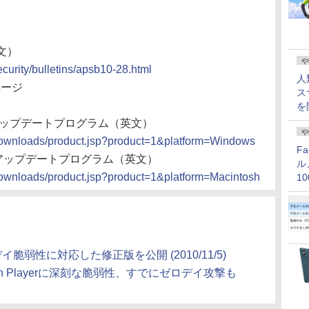
文）
や
curity/bulletins/apsb10-28.html
人
ページ
ス
を
dowsのアップデートプログラム（英文）
や
downloads/product.jsp?product=1&platform=Windows
F
ntoshのアップデートプログラム（英文）
ル
downloads/product.jsp?product=1&platform=Macintosh
1
価
ゼロデイ脆弱性に対応した修正版を公開 (2010/11/5)
t、Flash Playerに深刻な脆弱性、すでにゼロデイ攻撃も