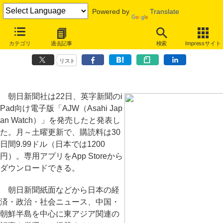
Powered by
Translate
朝日新聞社、英字新聞のiPad向け電子版「AJW（Asahi Japan
カテゴリ
過去記事
検索
Impressサイト
Watch）」
リスト
朝日新聞社は22日、英字新聞のi
Pad向け電子版「AJW（Asahi Jap
an Watch）」を発売したと発表し
た。月～土曜更新で、購読料は30
日間9.99ドル（日本では1200
円）。専用アプリをApp Storeから
ダウンロードできる。
朝日新聞紙面などから日本の経
済・政治・社会ニュース、中国・
朝鮮半島を中心に東アジア関連の