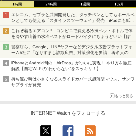
1時間
24時間
1週間
1カ月
エレコム、ゼブラと共同開発した、タッチペンとしてもボールペ
ンとしても使える「スタイラスツーウェイ」発売 iPadにも紙に
も、持ち替えずに書き込める
これぞ着るエアコン!! コンビニで買える冷凍ペットボトルで体
を冷やす山善の水冷ベストがロードバイクにちょうどいい【ぼっ
ち・ざ・ろーど！その14】【空いた時間でなにしてる？】
警察庁ら、Google、LINEヤフーなどデジタル広告プラットフォ
ーム5社に「なりすまし詐欺広告」対策強化を要請 著名人の写
真や映像を使った投資詐欺などへの対策として
iPhoneとAndroid間の「AirDrop」がついに実現！ やり方を徹底
解説【自宅Wi-Fiの“わからない”をスッキリ！】
持ち運び時は小さくなるスライドカバー式超薄型マウス、サンワ
サプライが発売
もっと見る
INTERNET Watch をフォローする