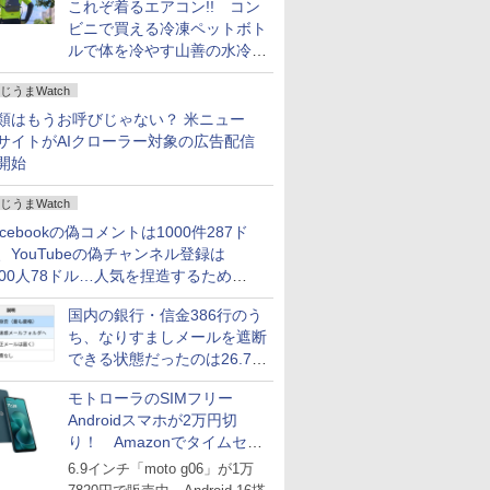
これぞ着るエアコン!! コン
ビニで買える冷凍ペットボト
ルで体を冷やす山善の水冷ベ
ストがロードバイクにちょう
じうまWatch
どいい【ぼっち・ざ・ろー
ど！その14】
類はもうお呼びじゃない？ 米ニュー
サイトがAIクローラー対象の広告配信
開始
じうまWatch
acebookの偽コメントは1000件287ド
、YouTubeの偽チャンネル登録は
000人78ドル…人気を捏造するための
格リストが公開中
国内の銀行・信金386行のう
ち、なりすましメールを遮断
できる状態だったのは26.7％
にとどまる～GMOブランド
モトローラのSIMフリー
セキュリティ調査
Androidスマホが2万円切
り！ Amazonでタイムセー
ル
6.9インチ「moto g06」が1万