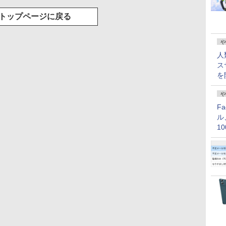
トップページに戻る
や
人
ス
を
や
F
ル
1
価