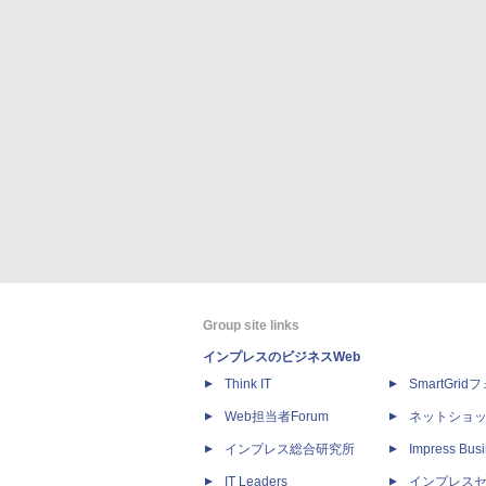
Group site links
インプレスのビジネスWeb
Think IT
SmartGri
Web担当者Forum
ネットショ
インプレス総合研究所
Impress Busi
IT Leaders
インプレス