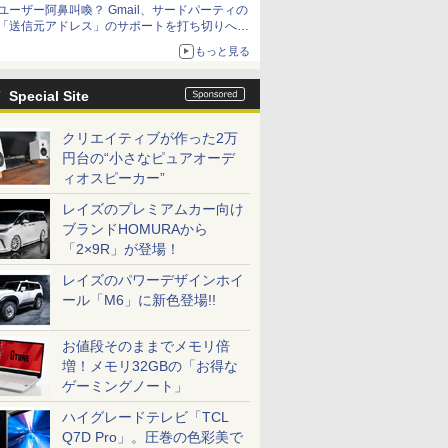
ユーザー阿鼻叫喚？ Gmail、サードパーティの
アップグレードも可能
「送信元アドレス」のサポートを打ち切りへ
【やじうまWatch】
もっと見る
Special Site
クリエイティブが作った2万
円台の“小さなピュアオーデ
ィオスピーカー”
レイズのプレミアムカー向け
ブランドHOMURAから
「2×9R」が登場！
レイズのパワーデザインホイ
ール「M6」に新色登場!!
お値段そのままでメモリ倍
増！メモリ32GBの「お得な
ゲーミングノート」
ハイグレードテレビ「TCL
Q7D Pro」。圧巻の色彩美で