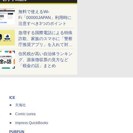
無料で使えるWi-
Fi「00000JAPAN」利用時に
注意すべき3つのポイント
急増する国際電話による特殊
詐欺、家族のスマホに「警察
庁推奨アプリ」を入れて対策
しよう！
住民税が高い自治体ランキン
グ、源泉徴収票の見方など
「税金の話」まとめ
ICE
天海社
ス
Comic curea
impress QuickBooks
PUBFUN