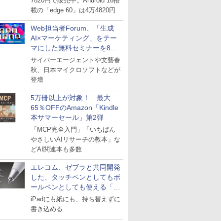
7820円で販売中。Android 16搭
載の「edge 60」は4万4820円
Web担当者Forum、「生成
AI×マーケティング」をテー
マにした無料セミナーを8月
27日にオンライン開催
サイバーエージェントや文藝春
秋、日本マイクロソフトなどが
登壇
5万冊以上が対象！ 最大
65％OFFのAmazon「Kindle
本サマーセール」第2弾
「MCP完全入門」「いちばん
やさしいAIリサーチの教本」な
どAI関連本も多数
エレコム、ゼブラと共同開発
した、タッチペンとしてもボ
ールペンとしても使える「ス
タイラスツーウェイ」発売
iPadにも紙にも、持ち替えずに
書き込める