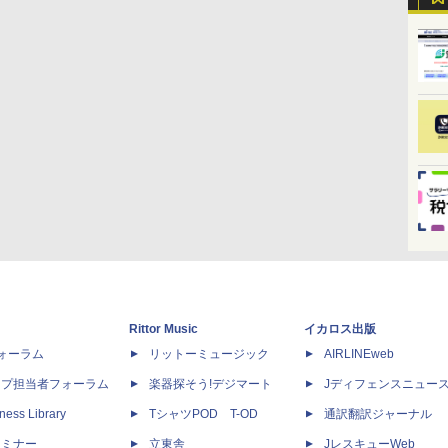
Rittor Music
イカロス出版
dフォーラム
リットーミュージック
AIRLINEweb
ップ担当者フォーラム
楽器探そう!デジマート
Jディフェンスニュー
ness Library
TシャツPOD T-OD
通訳翻訳ジャーナル
セミナー
立東舎
JレスキューWeb