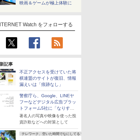
映画＆ゲームが極上体験に
NTERNET Watch をフォローする
新記事
不正アクセスを受けていた将
棋連盟のサイトが復旧、情報
漏えいは「痕跡なし」
警察庁ら、Google、LINEヤ
フーなどデジタル広告プラッ
トフォーム5社に「なりすま
し詐欺広告」対策強化を要請
著名人の写真や映像を使った投
資詐欺などへの対策として
テレワーク、空いた時間でなにしてる？