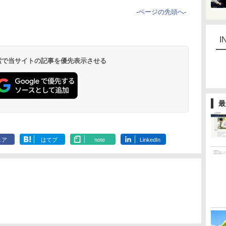
-
ページの先頭へ
-
I
 検索で当サイトの記事を優先表示させる
最
ェア
はてブ
note
LinkedIn