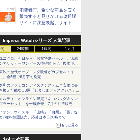
消費者庁、希少な商品を安く
販売すると見せかける偽通販
サイトに注意喚起、サイト名
とドメイン名を公表
Impress Watchシリーズ 人気記事
時間
24時間
1週間
1カ月
ユニクロ、今日から「お盆特別セール」。涼感
シアサッカーワンピース待望値下げ、撥水ギア
ショーツは1990円に
東映の歴代オープニング映像がカプセルトイ
に。全5種で8月下旬発売
令和のファミコンディスクシステム？安価に書
き換え可能なGB用「しましまディスクシステ
ム」
カルディ、オンライン限定「ネコバッグ＆タン
ブラーセット」を一般販売。7月の抽選販売の
当選無効分
イオン、ウイスキー「山崎」「白州」「響」な
ど7種を抽選販売。応募は本日20時まで
もっと見る
おすすめ記事