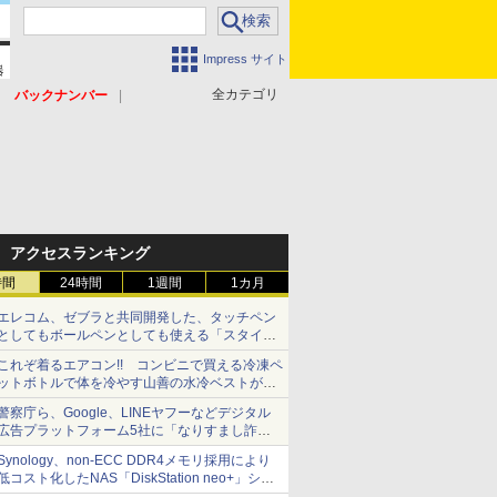
Impress サイト
全カテゴリ
バックナンバー
アクセスランキング
時間
24時間
1週間
1カ月
エレコム、ゼブラと共同開発した、タッチペン
としてもボールペンとしても使える「スタイラ
スツーウェイ」発売 iPadにも紙にも、持ち替
これぞ着るエアコン!! コンビニで買える冷凍ペ
えずに書き込める
ットボトルで体を冷やす山善の水冷ベストがロ
ードバイクにちょうどいい【ぼっち・ざ・ろー
警察庁ら、Google、LINEヤフーなどデジタル
ど！その14】【空いた時間でなにしてる？】
広告プラットフォーム5社に「なりすまし詐欺
広告」対策強化を要請 著名人の写真や映像を
Synology、non-ECC DDR4メモリ採用により
使った投資詐欺などへの対策として
低コスト化したNAS「DiskStation neo+」シリ
ーズ 予算を抑えて導入でき、ECCメモリへの