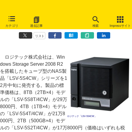
ロジテック、Windows Storage Server 2008 R2搭載のキューブ型
カテゴリ
過去記事
検索
Impressサイト
NASを発売
リスト
ロジテック株式会社は、Win
dows Storage Server 2008 R2
を搭載したキューブ型のNAS製
品「LSV-5S4CW」シリーズを1
2月中旬に発売する。製品の標
準価格は、8TB（2TB×4）モデ
ルの「LSV-5S8T/4CW」が29万
8000円、4TB（1TB×4）モデル
の「LSV-5S4T/4CW」が21万8
ロジテック「LSV-5S4CW」
000円、2TB（500GB×4）モデ
ルの「LSV-5S2T/4CW」が17万8000円（価格はいずれも税