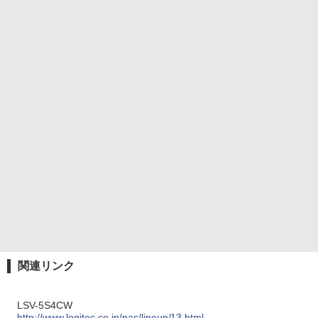
関連リンク
LSV-5S4CW
http://www.logitec.co.jp/nas/lineup/13.html