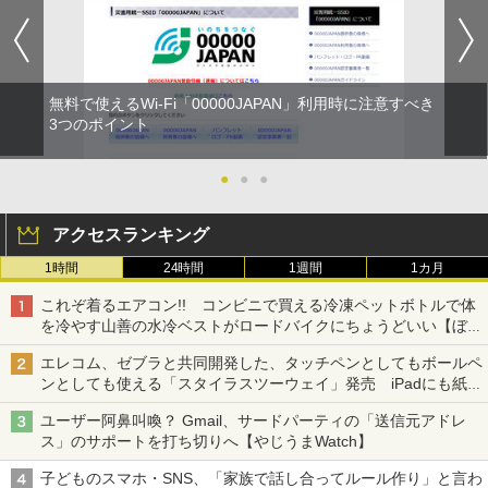
無料で使えるWi-Fi「00000JAPAN」利用時に注意すべき
3つのポイント
●
●
●
アクセスランキング
1時間
24時間
1週間
1カ月
これぞ着るエアコン!! コンビニで買える冷凍ペットボトルで体
を冷やす山善の水冷ベストがロードバイクにちょうどいい【ぼっ
ち・ざ・ろーど！その14】【空いた時間でなにしてる？】
エレコム、ゼブラと共同開発した、タッチペンとしてもボールペ
ンとしても使える「スタイラスツーウェイ」発売 iPadにも紙に
も、持ち替えずに書き込める
ユーザー阿鼻叫喚？ Gmail、サードパーティの「送信元アドレ
ス」のサポートを打ち切りへ【やじうまWatch】
子どものスマホ・SNS、「家族で話し合ってルール作り」と言わ