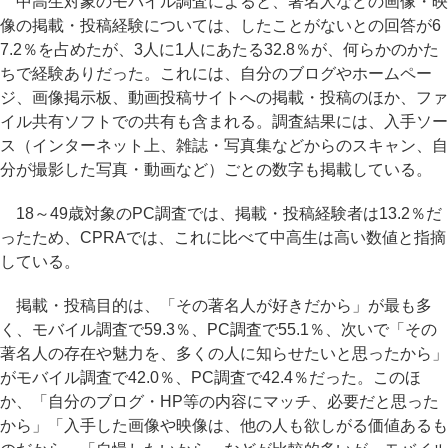
中高生対象のモバイル調査によると、著名人などの画像・映
像の掲載・投稿経験については、したことがないとの回答が6
7.2％を占めたが、3人に1人にあたる32.8％が、何らかのかた
ちで経験ありだった。これには、自分のブログやホームペー
ジ、画像掲示板、動画投稿サイトへの掲載・投稿のほか、ファ
イル共有ソフトでの共有も含まれる。調査結果には、入手ソー
ス（インターネット上、雑誌・写真集などからのスキャン、自
分が撮影した写真・動画など）ごとの数字も掲載している。
18～49歳対象のPC調査では、掲載・投稿経験者は13.2％だ
ったため、CPRAでは、これに比べて中高生は高い数値と指摘
している。
掲載・投稿目的は、「その著名人が好きだから」が最も多
く、モバイル調査で59.3％、PC調査で55.1％、次いで「その
著名人の存在や魅力を、多くの人に知らせたいと思ったから」
がモバイル調査で42.0％、PC調査で42.4％だった。このほ
か、「自分のブログ・HP等の内容にマッチ、必要だと思った
から」「入手した画像や映像は、他の人も欲しがる価値あるも