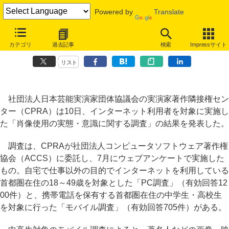
Powered by
Translate
著名人の写真、中高生の3割がネットに掲載・投稿経験～権利者団体が
カテゴリ
過去記事
検索
Impressサイト
意識調査
リスト
社団法人日本芸能実演家団体協議会の実演家著作隣接権セン
ター（CPRA）は10日、インターネット利用者を対象に実施し
た「肖像使用の実態・意識に関する調査」の結果を発表した。
調査は、CPRAが社団法人コンピュータソフトウェア著作権
協会（ACCS）に委託し、7月にウェブアンケートで実施した
もの。自宅で仕事以外の目的でインターネットを利用している
首都圏在住の18～49歳を対象とした「PC調査」（有効回答12
00件）と、携帯電話を保有する首都圏在住の中学生・高校生
を対象に行った「モバイル調査」（有効回答705件）がある。