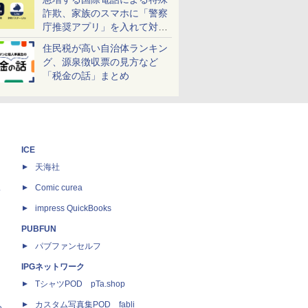
詐欺、家族のスマホに「警察
庁推奨アプリ」を入れて対策
しよう！
住民税が高い自治体ランキン
グ、源泉徴収票の見方など
「税金の話」まとめ
ICE
天海社
ス
Comic curea
impress QuickBooks
PUBFUN
パブファンセルフ
IPGネットワーク
TシャツPOD pTa.shop
カスタム写真集POD fabli