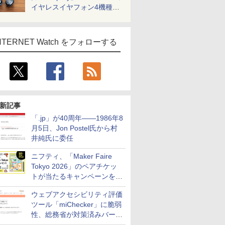
イヤレスイヤフォン4機種を
一気に聴く
NTERNET Watch をフォローする
新記事
「.jp」が40周年――1986年8
月5日、Jon Postel氏から村
井純氏に委任
ニフティ、「Maker Faire
Tokyo 2026」のペアチケッ
トが当たるキャンペーンをX
で実施。8月16日まで
ウェブアクセシビリティ評価
ツール「miChecker」に脆弱
性、総務省が対策済みバージ
ョンへの更新を呼び掛け