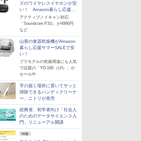
ズのワイヤレスイヤホンが安
い！ Amazon暮らし応援サ
マーSALE
アクティブノイキャン対応
「Soundcore P31i」が4990円
など
山善の食器乾燥機がAmazon
暮らし応援サマーSALEで安
い！
プラモデルの乾燥用途にも人気
で話題の「YD-180（LH）」が
セール中
手の届く場所に置いてサッと
掃除できるハンディクリーナ
ー、ニトリが発売
総務省、初学者向け「社会人
のためのデータサイエンス入
門」リニューアル開講
特集