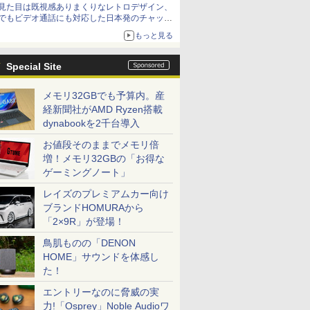
見た目は既視感ありまくりなレトロデザイン、
でもビデオ通話にも対応した日本発のチャット
アプリが登場【やじうまWatch】
もっと見る
Special Site
メモリ32GBでも予算内。産
経新聞社がAMD Ryzen搭載
dynabookを2千台導入
お値段そのままでメモリ倍
増！メモリ32GBの「お得な
ゲーミングノート」
レイズのプレミアムカー向け
ブランドHOMURAから
「2×9R」が登場！
鳥肌ものの「DENON
HOME」サウンドを体感し
た！
エントリーなのに脅威の実
力!「Osprey」Noble Audioワ