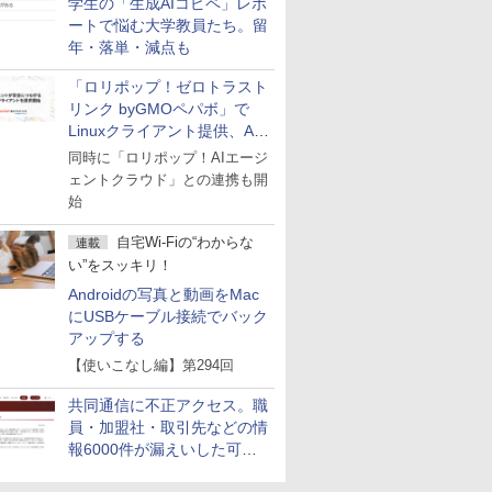
学生の「生成AIコピペ」レポ
ートで悩む大学教員たち。留
年・落単・減点も
「ロリポップ！ゼロトラスト
リンク byGMOペパボ」で
Linuxクライアント提供、AI
エージェントの接続が容易に
同時に「ロリポップ！AIエージ
ェントクラウド」との連携も開
始
自宅Wi-Fiの“わからな
連載
い”をスッキリ！
Androidの写真と動画をMac
にUSBケーブル接続でバック
アップする
【使いこなし編】第294回
共同通信に不正アクセス。職
員・加盟社・取引先などの情
報6000件が漏えいした可能
性