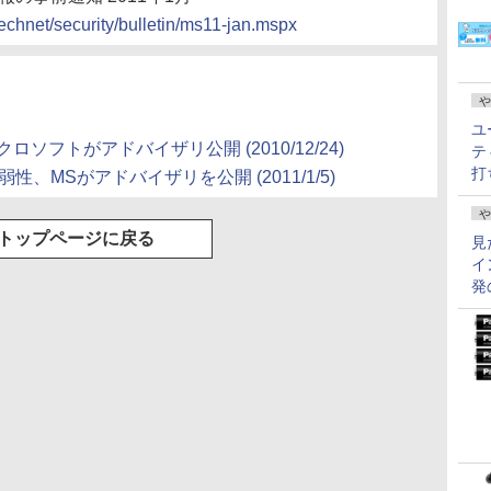
echnet/security/bulletin/ms11-jan.mspx
や
ユ
クロソフトがアドバイザリ公開 (2010/12/24)
テ
打
な脆弱性、MSがアドバイザリを公開 (2011/1/5)
や
トップページに戻る
見
イ
発