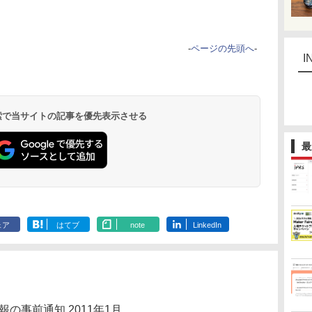
-
ページの先頭へ
-
I
 検索で当サイトの記事を優先表示させる
最
ェア
はてブ
note
LinkedIn
の事前通知 2011年1月