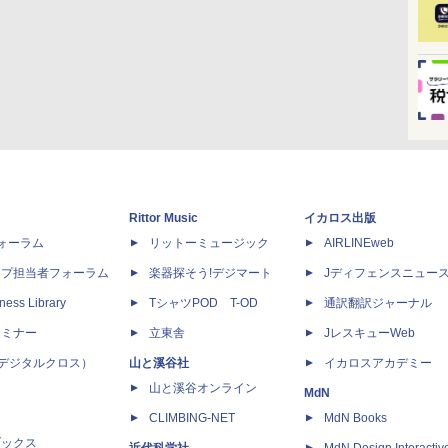
Rittor Music
イカロス出版
dフォーラム
リットーミュージック
AIRLINEweb
ップ担当者フォーラム
楽器探そう!デジマート
Jディフェンスニュー
ness Library
TシャツPOD T-OD
通訳翻訳ジャーナル
セミナー
立東舎
JレスキューWeb
 X（デジタルクロス）
山と溪谷社
イカロスアカデミー
山と溪谷オンライン
MdN
CLIMBING-NET
MdN Books
ブックス