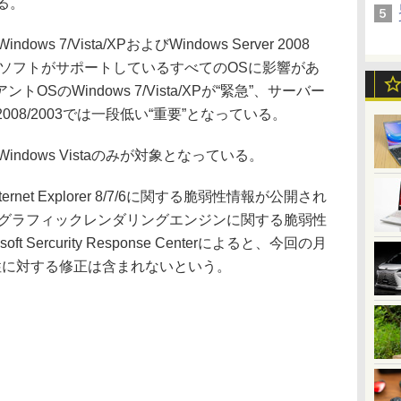
る。
 7/Vista/XPおよびWindows Server 2008
マイクロソフトがサポートしているすべてのOSに影響があ
SのWindows 7/Vista/XPが“緊急”、サーバー
8 R2/2008/2003では一段低い“重要”となっている。
ndows Vistaのみが対象となっている。
rnet Explorer 8/7/6に関する脆弱性情報が公開され
wsのグラフィックレンダリングエンジンに関する脆弱性
 Sercurity Response Centerによると、今回の月
性に対する修正は含まれないという。