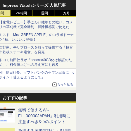
Impress Watchシリーズ 人気記事
時間
24時間
1週間
1カ月
【家電レビュー】手ごわい雑草との戦い、コメ
リの草刈機で完全勝利 掃除機感覚で使えた
ミスド「Mrs. GREEN APPLE」のコラボドーナ
ツ4種、いよいよ発売！
吉野家、牛リブロースを熱々で提供する「極旨
牛鉄板ステーキ定食」を発売
ドコモ前田社長が「ahamo40GB化は検証のた
め」、料金値上げへの考え方にも言及
NTT島田社長、ソフトバンクのセブン出資に「d
ポイント使えるようにして」
もっと見る
おすすめ記事
無料で使えるWi-
Fi「00000JAPAN」利用時に
注意すべき3つのポイント
急増する国際電話による特殊