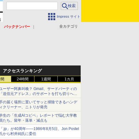
Impress サイト
全カテゴリ
バックナンバー
アクセスランキング
時間
24時間
1週間
1カ月
ユーザー阿鼻叫喚？ Gmail、サードパーティの
「送信元アドレス」のサポートを打ち切りへ
【やじうまWatch】
手の届く場所に置いてサッと掃除できるハンデ
ィクリーナー、ニトリが発売
学生の「生成AIコピペ」レポートで悩む大学教
員たち。留年・落単・減点も
「.jp」が40周年――1986年8月5日、Jon Postel
氏から村井純氏に委任