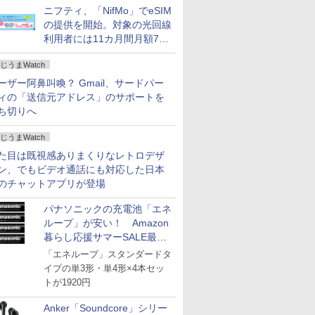
ニフティ、「NifMo」でeSIM
の提供を開始。対象の光回線
利用者には11カ月間月額770
円割引のキャンペーン
じうまWatch
ーザー阿鼻叫喚？ Gmail、サードパー
ィの「送信元アドレス」のサポートを
ち切りへ
じうまWatch
た目は既視感ありまくりなレトロデザ
ン、でもビデオ通話にも対応した日本
のチャットアプリが登場
パナソニックの充電池「エネ
ループ」が安い！ Amazon
暮らし応援サマーSALE最終
日
「エネループ」スタンダードタ
イプの単3形・単4形×4本セッ
トが1920円
Anker「Soundcore」シリー