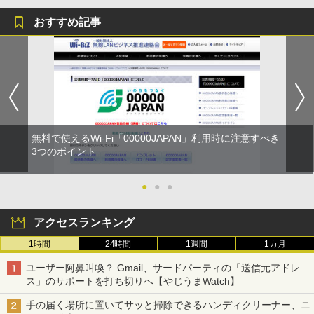
おすすめ記事
無料で使えるWi-Fi「00000JAPAN」利用時に注意すべき
3つのポイント
●
●
●
アクセスランキング
1時間
24時間
1週間
1カ月
ユーザー阿鼻叫喚？ Gmail、サードパーティの「送信元アドレ
ス」のサポートを打ち切りへ【やじうまWatch】
手の届く場所に置いてサッと掃除できるハンディクリーナー、ニ