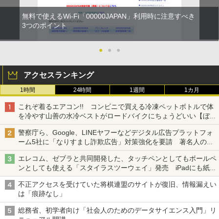
無料で使えるWi-Fi「00000JAPAN」利用時に注意すべき
3つのポイント
●
●
●
アクセスランキング
1時間
24時間
1週間
1カ月
これぞ着るエアコン!! コンビニで買える冷凍ペットボトルで体
を冷やす山善の水冷ベストがロードバイクにちょうどいい【ぼっ
ち・ざ・ろーど！その14】【空いた時間でなにしてる？】
警察庁ら、Google、LINEヤフーなどデジタル広告プラットフォ
ーム5社に「なりすまし詐欺広告」対策強化を要請 著名人の写
真や映像を使った投資詐欺などへの対策として
エレコム、ゼブラと共同開発した、タッチペンとしてもボールペ
ンとしても使える「スタイラスツーウェイ」発売 iPadにも紙に
も、持ち替えずに書き込める
不正アクセスを受けていた将棋連盟のサイトが復旧、情報漏えい
は「痕跡なし」
総務省、初学者向け「社会人のためのデータサイエンス入門」リ