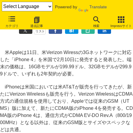
Powered by
Translate
米Apple、CDMA対応のVerizon Wireless版「iPhone 4」を発表
カテゴリ
過去記事
検索
Impressサイト
リスト
米Appleは11日、米Verizon Wiressの3Gネットワークに対応
した「iPhone 4」を米国で2月10日に発売すると発表した。端
末の価格は、16GBモデルが199.99ドル、32GBモデルが299.9
9ドルで、いずれも2年契約が必要。
iPhoneは米国においては米AT&Tが販売を行ってきたが、新
たにVerizon Wirelessも販売を行う。Verizon WirelessはCDMA
方式の通信規格を使用しており、Appleでは従来のGSM（UT
MS）版に加えて、新たにCDMA版のiPhone 4を発売する。CD
MA版のiPhone 4は、通信方式がCDMA EV-DO Rev.A（800/19
00MHz）となる以外は、従来のGSM版とサイズやスペックな
どは共通。