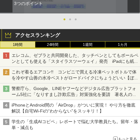
3つのポイント
●
●
●
アクセスランキング
1時間
24時間
1週間
1カ月
エレコム、ゼブラと共同開発した、タッチペンとしてもボールペ
ンとしても使える「スタイラスツーウェイ」発売 iPadにも紙に
も、持ち替えずに書き込める
これぞ着るエアコン!! コンビニで買える冷凍ペットボトルで体
を冷やす山善の水冷ベストがロードバイクにちょうどいい【ぼっ
ち・ざ・ろーど！その14】【空いた時間でなにしてる？】
警察庁ら、Google、LINEヤフーなどデジタル広告プラットフォ
ーム5社に「なりすまし詐欺広告」対策強化を要請 著名人の写
真や映像を使った投資詐欺などへの対策として
iPhoneとAndroid間の「AirDrop」がついに実現！ やり方を徹底
解説【自宅Wi-Fiの“わからない”をスッキリ！】
学生の「生成AIコピペ」レポートで悩む大学教員たち。留年・落
単・減点も
もっと見る