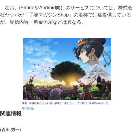
なお、iPhoneやAndroid向けのサービスについては、株式会
社ヤッパが「手塚マガジンShop」の名称で別途提供している
が、配信内容・料金体系などは異なる。
映画「手塚治虫のブッダ -赤い砂漠よ！美しく-」 （C）2011「手塚治虫のブッダ」
製作委員会
関連情報
(森田 秀一)