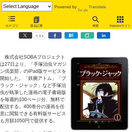
Powered by
Translate
手塚漫画を毎週無料で読めるiPadアプリが登場、映画「ブッダ」の原
カテゴリ
過去記事
検索
Impressサイト
作も連載
リスト
株式会社SOBAプロジェクト
は27日より、「手塚治虫マガジ
ン倶楽部」のiPad版サービスを
開始した。「鉄腕アトム」「ブ
ラック・ジャック」など手塚治
虫が執筆した漫画の電子書籍版
を毎週約100ページ分、無料で
配信する。400巻分の漫画を任
意に閲覧できる有料版サービス
も月額1050円で提供する。