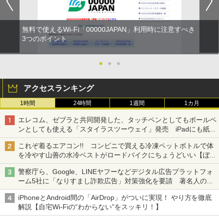
無料で使えるWi-Fi「00000JAPAN」利用時に注意すべき
3つのポイント
●
●
●
アクセスランキング
1時間
24時間
1週間
1カ月
エレコム、ゼブラと共同開発した、タッチペンとしてもボールペ
ンとしても使える「スタイラスツーウェイ」発売 iPadにも紙に
も、持ち替えずに書き込める
これぞ着るエアコン!! コンビニで買える冷凍ペットボトルで体
を冷やす山善の水冷ベストがロードバイクにちょうどいい【ぼっ
ち・ざ・ろーど！その14】【空いた時間でなにしてる？】
警察庁ら、Google、LINEヤフーなどデジタル広告プラットフォ
ーム5社に「なりすまし詐欺広告」対策強化を要請 著名人の写
真や映像を使った投資詐欺などへの対策として
iPhoneとAndroid間の「AirDrop」がついに実現！ やり方を徹底
解説【自宅Wi-Fiの“わからない”をスッキリ！】