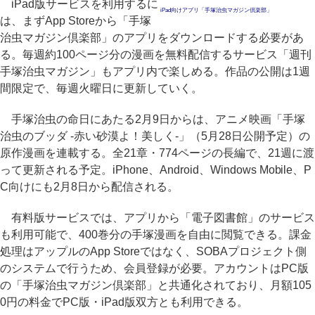
iPad版サービスを利用するに
iPad向けアプリ「手塚治虫マガジン倶楽部」
は、まずApp Storeから「手塚
治虫マガジン倶楽部」のアプリをダウンロードする必要があ
る。毎週約100ページ分の漫画を無料配信するサービス「週刊
手塚治虫マガジン」もアプリ内で楽しめる。作品の公開は1週
間限定で、毎週火曜日に更新していく。
手塚治虫の命日にあたる2月9日からは、アニメ映画「手塚
治虫のブッダ -赤い砂漠よ！美しく-」（5月28日公開予定）の
原作漫画を連載する。全21章・774ページの長編で、21週に渡
って更新される予定。iPhone、Android、Windows Mobile、P
C向けにも2月8日から配信される。
有料版サービスでは、アプリから「電子図書館」のサービス
も利用可能で、400巻分の手塚漫画を自由に閲覧できる。課金
処理はアップルのApp Storeではなく、SOBAプロジェクト側
のシステムで行うため、会員登録が必要。アカウントはPC版
の「手塚治虫マガジン倶楽部」と共通化されており、月額105
0円の料金でPC版・iPad版双方とも利用できる。