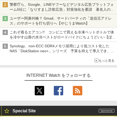
も、持ち替えずに書き込める
警察庁ら、Google、LINEヤフーなどデジタル広告プラットフォ
ーム5社に「なりすまし詐欺広告」対策強化を要請 著名人の写
真や映像を使った投資詐欺などへの対策として
ユーザー阿鼻叫喚？ Gmail、サードパーティの「送信元アドレ
ス」のサポートを打ち切りへ【やじうまWatch】
これぞ着るエアコン!! コンビニで買える冷凍ペットボトルで体
を冷やす山善の水冷ベストがロードバイクにちょうどいい【ぼっ
ち・ざ・ろーど！その14】【空いた時間でなにしてる？】
Synology、non-ECC DDR4メモリ採用により低コスト化した
NAS「DiskStation neo+」シリーズ 予算を抑えて導入でき、
ECCメモリへのアップグレードも可能
もっと見る
INTERNET Watch をフォローする
Special Site