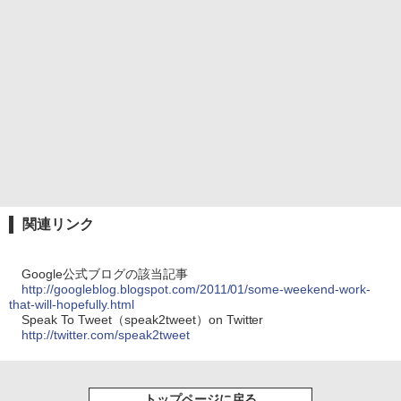
関連リンク
Google公式ブログの該当記事
http://googleblog.blogspot.com/2011/01/some-weekend-work-
that-will-hopefully.html
Speak To Tweet（speak2tweet）on Twitter
http://twitter.com/speak2tweet
トップページに戻る