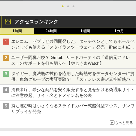
●
●
●
アクセスランキング
1時間
24時間
1週間
1カ月
エレコム、ゼブラと共同開発した、タッチペンとしてもボールペ
ンとしても使える「スタイラスツーウェイ」発売 iPadにも紙に
も、持ち替えずに書き込める
ユーザー阿鼻叫喚？ Gmail、サードパーティの「送信元アドレ
ス」のサポートを打ち切りへ【やじうまWatch】
タイガー、魔法瓶の技術を応用した断熱材をデータセンターに提
供、東急グループの実証実験で 「ステンレス密封真空断熱パネ
ル TIVIP」
消費者庁、希少な商品を安く販売すると見せかける偽通販サイト
に注意喚起、サイト名とドメイン名を公表
持ち運び時は小さくなるスライドカバー式超薄型マウス、サンワ
サプライが発売
もっと見る