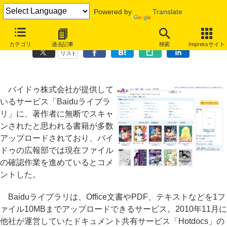
Powered by
Translate
「Baiduライブラリ」に人気漫画など多数の無断アップロード
カテゴリ
過去記事
検索
Impressサイト
リスト
バイドゥ株式会社が提供して
いるサービス「Baiduライブラ
リ」に、著作者に無断でスキャ
ンされたと思われる書籍が多数
アップロードされており、バイ
ドゥの広報部では現在ファイル
の確認作業を進めているとコメ
ントした。
Baiduライブラリは、Office文書やPDF、テキストなどを1フ
ァイル10MBまでアップロードできるサービス。2010年11月に
他社が運営していたドキュメント共有サービス「Hotdocs」の