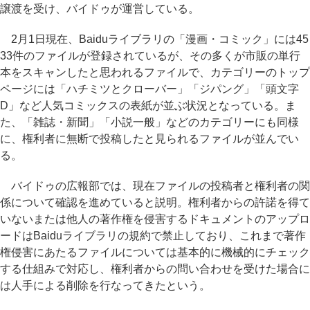
譲渡を受け、バイドゥが運営している。
2月1日現在、Baiduライブラリの「漫画・コミック」には45
33件のファイルが登録されているが、その多くが市販の単行
本をスキャンしたと思われるファイルで、カテゴリーのトップ
ページには「ハチミツとクローバー」「ジパング」「頭文字
D」など人気コミックスの表紙が並ぶ状況となっている。ま
た、「雑誌・新聞」「小説一般」などのカテゴリーにも同様
に、権利者に無断で投稿したと見られるファイルが並んでい
る。
バイドゥの広報部では、現在ファイルの投稿者と権利者の関
係について確認を進めていると説明。権利者からの許諾を得て
いないまたは他人の著作権を侵害するドキュメントのアップロ
ードはBaiduライブラリの規約で禁止しており、これまで著作
権侵害にあたるファイルについては基本的に機械的にチェック
する仕組みで対応し、権利者からの問い合わせを受けた場合に
は人手による削除を行なってきたという。