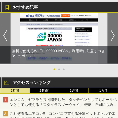
おすすめ記事
無料で使えるWi-Fi「00000JAPAN」利用時に注意すべき
3つのポイント
●
●
●
アクセスランキング
1時間
24時間
1週間
1カ月
エレコム、ゼブラと共同開発した、タッチペンとしてもボールペ
ンとしても使える「スタイラスツーウェイ」発売 iPadにも紙に
も、持ち替えずに書き込める
これぞ着るエアコン!! コンビニで買える冷凍ペットボトルで体