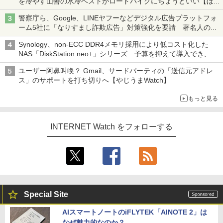
を冷やす山善の水冷ベストがロードバイクにちょうどいい【ぼっ
ち・ざ・ろーど！その14】【空いた時間でなにしてる？】
警察庁ら、Google、LINEヤフーなどデジタル広告プラットフォ
ーム5社に「なりすまし詐欺広告」対策強化を要請 著名人の写
真や映像を使った投資詐欺などへの対策として
Synology、non-ECC DDR4メモリ採用により低コスト化した
NAS「DiskStation neo+」シリーズ 予算を抑えて導入でき、
ECCメモリへのアップグレードも可能
ユーザー阿鼻叫喚？ Gmail、サードパーティの「送信元アドレ
ス」のサポートを打ち切りへ【やじうまWatch】
もっと見る
INTERNET Watch をフォローする
Special Site
AIスマートノートのiFLYTEK「AINOTE 2」は
なぜ魅力的なのか？