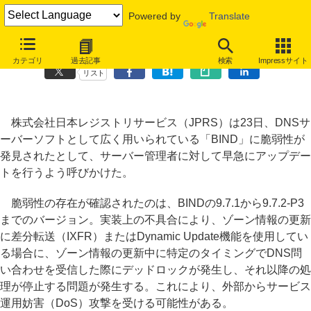
Powered by
Translate
BINDにDoS攻撃の可能性がある脆弱性、修正版へのアップデートを
カテゴリ
過去記事
検索
Impressサイト
リスト
株式会社日本レジストリサービス（JPRS）は23日、DNSサ
ーバーソフトとして広く用いられている「BIND」に脆弱性が
発見されたとして、サーバー管理者に対して早急にアップデー
トを行うよう呼びかけた。
脆弱性の存在が確認されたのは、BINDの9.7.1から9.7.2-P3
までのバージョン。実装上の不具合により、ゾーン情報の更新
に差分転送（IXFR）またはDynamic Update機能を使用してい
る場合に、ゾーン情報の更新中に特定のタイミングでDNS問
い合わせを受信した際にデッドロックが発生し、それ以降の処
理が停止する問題が発生する。これにより、外部からサービス
運用妨害（DoS）攻撃を受ける可能性がある。