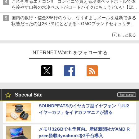
これぞ着るエアコン!! コンビニで買える冷凍ペットボトルで体
を冷やす山善の水冷ベストがロードバイクにちょうどいい【ぼっ
ち・ざ・ろーど！その14】【空いた時間でなにしてる？】
国内の銀行・信金386行のうち、なりすましメールを遮断できる
状態だったのは26.7％にとどまる～GMOブランドセキュリティ
調査
もっと見る
INTERNET Watch をフォローする
Special Site
SOUNDPEATSのイヤカフ型イヤフォン「UU2
イヤーカフ」をイヤカフマニアが語る
メモリ32GBでも予算内。産経新聞社がAMD R
yzen搭載dynabookを2千台導入