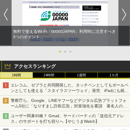
無料で使えるWi-Fi「00000JAPAN」利用時に注意すべき
3つのポイント
●
●
●
アクセスランキング
1時間
24時間
1週間
1カ月
エレコム、ゼブラと共同開発した、タッチペンとしてもボールペ
ンとしても使える「スタイラスツーウェイ」発売 iPadにも紙に
も、持ち替えずに書き込める
警察庁ら、Google、LINEヤフーなどデジタル広告プラットフォ
ーム5社に「なりすまし詐欺広告」対策強化を要請 著名人の写
真や映像を使った投資詐欺などへの対策として
ユーザー阿鼻叫喚？ Gmail、サードパーティの「送信元アドレ
ス」のサポートを打ち切りへ【やじうまWatch】