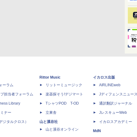
Rittor Music
イカロス出版
dフォーラム
リットーミュージック
AIRLINEweb
ップ担当者フォーラム
楽器探そう!デジマート
Jディフェンスニュー
ness Library
TシャツPOD T-OD
通訳翻訳ジャーナル
セミナー
立東舎
JレスキューWeb
 X（デジタルクロス）
山と溪谷社
イカロスアカデミー
山と溪谷オンライン
MdN