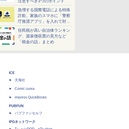
注意すべき3つのポイント
急増する国際電話による特殊
詐欺、家族のスマホに「警察
庁推奨アプリ」を入れて対策
しよう！
住民税が高い自治体ランキン
グ、源泉徴収票の見方など
「税金の話」まとめ
ICE
天海社
ス
Comic curea
impress QuickBooks
PUBFUN
パブファンセルフ
IPGネットワーク