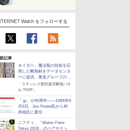
NTERNET Watch をフォローする
新記事
タイガー、魔法瓶の技術を応
用した断熱材をデータセンタ
ーに提供、東急グループの実
証実験で
「ステンレス密封真空断熱パネ
ル TIVIP」
「.jp」が40周年――1986年8
月5日、Jon Postel氏から村
井純氏に委任
ニフティ、「Maker Faire
Tokyo 2026」のペアチケッ