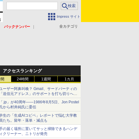
Impress サイト
全カテゴリ
バックナンバー
アクセスランキング
時間
24時間
1週間
1カ月
ユーザー阿鼻叫喚？ Gmail、サードパーティの
「送信元アドレス」のサポートを打ち切りへ
【やじうまWatch】
「.jp」が40周年――1986年8月5日、Jon Postel
氏から村井純氏に委任
学生の「生成AIコピペ」レポートで悩む大学教
員たち。留年・落単・減点も
手の届く場所に置いてサッと掃除できるハンデ
ィクリーナー、ニトリが発売