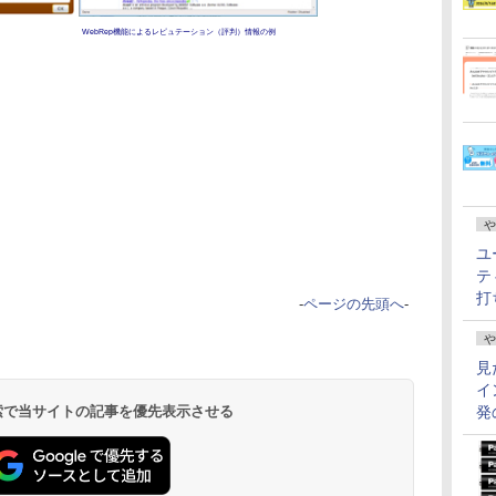
WebRep機能によるレピュテーション（評判）情報の例
や
ユ
テ
打
-
ページの先頭へ
-
や
見
イ
 検索で当サイトの記事を優先表示させる
発