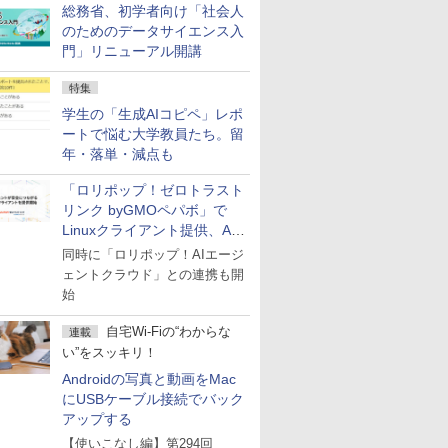
総務省、初学者向け「社会人
のためのデータサイエンス入
門」リニューアル開講
特集
学生の「生成AIコピペ」レポ
ートで悩む大学教員たち。留
年・落単・減点も
「ロリポップ！ゼロトラスト
リンク byGMOペパボ」で
Linuxクライアント提供、AI
エージェントの接続が容易に
同時に「ロリポップ！AIエージ
ェントクラウド」との連携も開
始
自宅Wi-Fiの“わからな
連載
い”をスッキリ！
Androidの写真と動画をMac
にUSBケーブル接続でバック
アップする
【使いこなし編】第294回