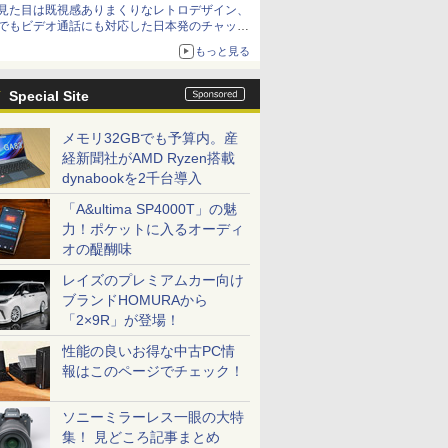
見た目は既視感ありまくりなレトロデザイン、
でもビデオ通話にも対応した日本発のチャット
アプリが登場【やじうまWatch】
もっと見る
Special Site
メモリ32GBでも予算内。産
経新聞社がAMD Ryzen搭載
dynabookを2千台導入
「A&ultima SP4000T」の魅
力！ポケットに入るオーディ
オの醍醐味
レイズのプレミアムカー向け
ブランドHOMURAから
「2×9R」が登場！
性能の良いお得な中古PC情
報はこのページでチェック！
ソニーミラーレス一眼の大特
集！ 見どころ記事まとめ