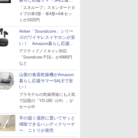
暮らし応援サマーSALE最終
日
「エネループ」スタンダードタ
イプの単3形・単4形×4本セッ
トが1920円
Anker「Soundcore」シリー
ズのワイヤレスイヤホンが安
い！ Amazon暮らし応援サ
マーSALE
アクティブノイキャン対応
「Soundcore P31i」が4990円
など
山善の食器乾燥機がAmazon
暮らし応援サマーSALEで安
い！
プラモデルの乾燥用途にも人気
で話題の「YD-180（LH）」が
セール中
手の届く場所に置いてサッと
掃除できるハンディクリーナ
ー、ニトリが発売