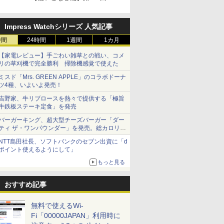
Impress Watchシリーズ 人気記事
時間
24時間
1週間
1カ月
【家電レビュー】手ごわい雑草との戦い、コメ
リの草刈機で完全勝利 掃除機感覚で使えた
ミスド「Mrs. GREEN APPLE」のコラボドーナ
ツ4種、いよいよ発売！
吉野家、牛リブロースを熱々で提供する「極旨
牛鉄板ステーキ定食」を発売
バーガーキング、超大型チーズバーガー「ダー
ティ ザ・ワンパウンダー」を発売。総カロリー
約1656kcal、総重量約527g！
NTT島田社長、ソフトバンクのセブン出資に「d
ポイント使えるようにして」
もっと見る
おすすめ記事
無料で使えるWi-
Fi「00000JAPAN」利用時に