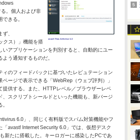
dows
対応する。個人および非
用できる。
まず、
avast! Free Antivirus 6.0
ドボックス）」機能を搭
しいアプリケーションを判別すると、自動的にユー
るよう通知するものだ。
ィのフィードバックに基づいたレピュテーション
ページで表示できる「WebRep（ウェブ評判）」
て提供する。また、HTTPレベル／ブラウザーレベ
ド、スクリプトシールドといった機能も、新バージ
る。
Antivirus 6.0」、同じく有料版でスパム対策機能やフ
t! Internet Security 6.0」では、仮想デスク
機能も新たに搭載した。キーロガーに感染したPCであ