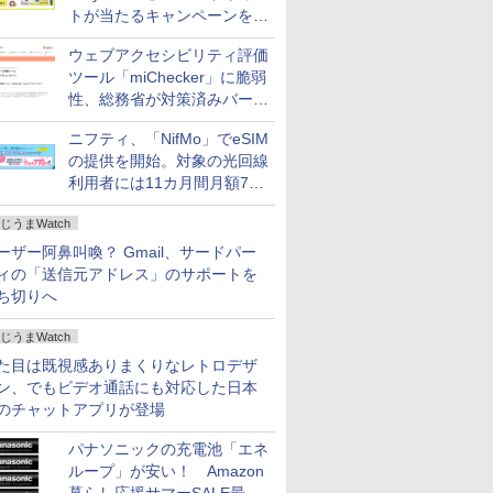
トが当たるキャンペーンをX
で実施。8月16日まで
ウェブアクセシビリティ評価
ツール「miChecker」に脆弱
性、総務省が対策済みバージ
ョンへの更新を呼び掛け
ニフティ、「NifMo」でeSIM
の提供を開始。対象の光回線
利用者には11カ月間月額770
円割引のキャンペーン
じうまWatch
ーザー阿鼻叫喚？ Gmail、サードパー
ィの「送信元アドレス」のサポートを
ち切りへ
じうまWatch
た目は既視感ありまくりなレトロデザ
ン、でもビデオ通話にも対応した日本
のチャットアプリが登場
パナソニックの充電池「エネ
ループ」が安い！ Amazon