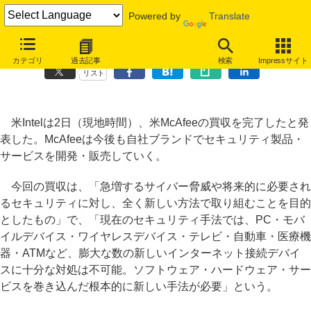
Powered by
Translate
米Intel、McAfee買収を完了～連携の初成果は年内にも
カテゴリ
過去記事
検索
Impressサイト
リスト
米Intelは2日（現地時間）、米McAfeeの買収を完了したと発
表した。McAfeeは今後も自社ブランドでセキュリティ製品・
サービスを開発・販売していく。
今回の買収は、「急増するサイバー脅威や将来的に必要され
るセキュリティに対し、全く新しい方法で取り組むことを目的
としたもの」で、「現在のセキュリティ手法では、PC・モバ
イルデバイス・ワイヤレスデバイス・テレビ・自動車・医療機
器・ATMなど、膨大な数の新しいインターネット接続デバイ
スに十分な対処は不可能。ソフトウェア・ハードウェア・サー
ビスを巻き込んだ根本的に新しい手法が必要」という。