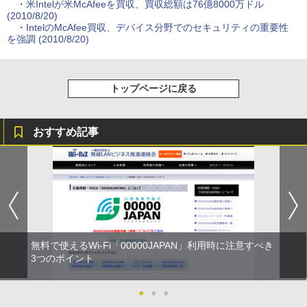
・
米Intelが米McAfeeを買収、買収総額は76億8000万ドル
(2010/8/20)
・
IntelのMcAfee買収、デバイス分野でのセキュリティの重要性
を強調 (2010/8/20)
トップページに戻る
おすすめ記事
無料で使えるWi-Fi「00000JAPAN」利用時に注意すべき
3つのポイント
●
●
●