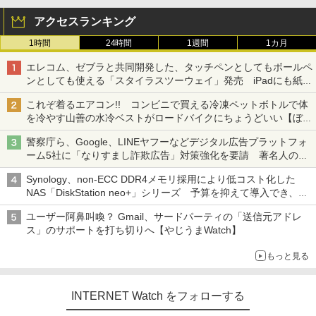
アクセスランキング
1時間
24時間
1週間
1カ月
エレコム、ゼブラと共同開発した、タッチペンとしてもボールペ
ンとしても使える「スタイラスツーウェイ」発売 iPadにも紙に
も、持ち替えずに書き込める
これぞ着るエアコン!! コンビニで買える冷凍ペットボトルで体
を冷やす山善の水冷ベストがロードバイクにちょうどいい【ぼっ
ち・ざ・ろーど！その14】【空いた時間でなにしてる？】
警察庁ら、Google、LINEヤフーなどデジタル広告プラットフォ
ーム5社に「なりすまし詐欺広告」対策強化を要請 著名人の写
真や映像を使った投資詐欺などへの対策として
Synology、non-ECC DDR4メモリ採用により低コスト化した
NAS「DiskStation neo+」シリーズ 予算を抑えて導入でき、
ECCメモリへのアップグレードも可能
ユーザー阿鼻叫喚？ Gmail、サードパーティの「送信元アドレ
ス」のサポートを打ち切りへ【やじうまWatch】
もっと見る
INTERNET Watch をフォローする