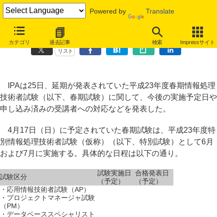
Powered by
Translate
IPA、春期試験を6月・7月に延期。手数料返還なども発表
カテゴリ
過去記事
検索
Impressサイト
リスト
IPAは25日、延期が発表されていた平成23年度春期情報処理
技術者試験（以下、春期試験）に関して、今後の実施予定日や
申し込み済みの受講者への対応などを発表した。
4月17日（日）に予定されていた春期試験は、平成23年度特
別情報処理技術者試験（仮称）（以下、特別試験）として6月
および7月に実施する。具体的な日程は以下の通り。
試験実施日
合格発表日
試験区分
（予定）
（予定）
・応用情報技術者試験（AP）
・プロジェクトマネージャ試験
（PM）
・データベーススペシャリスト