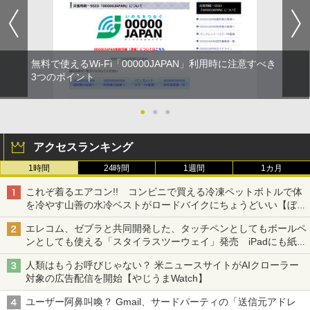
無料で使えるWi-Fi「00000JAPAN」利用時に注意すべき
3つのポイント
●
●
●
アクセスランキング
1時間
24時間
1週間
1カ月
これぞ着るエアコン!! コンビニで買える冷凍ペットボトルで体
を冷やす山善の水冷ベストがロードバイクにちょうどいい【ぼっ
ち・ざ・ろーど！その14】【空いた時間でなにしてる？】
エレコム、ゼブラと共同開発した、タッチペンとしてもボールペ
ンとしても使える「スタイラスツーウェイ」発売 iPadにも紙に
も、持ち替えずに書き込める
人類はもうお呼びじゃない？ 米ニュースサイトがAIクローラー
対象の広告配信を開始【やじうまWatch】
ユーザー阿鼻叫喚？ Gmail、サードパーティの「送信元アドレ