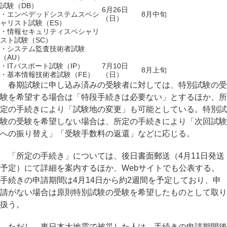
試験（DB）
6月26日
・エンベデッドシステムスペシ
8月中旬
（日）
ャリスト試験（ES）
・情報セキュリティスペシャリ
スト試験（SC）
・システム監査技術者試験
（AU）
・ITパスポート試験（IP）
7月10日
8月上旬
・基本情報技術者試験（FE）
（日）
春期試験に申し込み済みの受験者に対しては、特別試験の受
験を希望する場合は「特段手続きは必要ない」とするほか、所
定の手続きにより「試験地の変更」も可能としている。特別試
験の受験を希望しない場合は、所定の手続きにより「次回試験
への振り替え」「受験手数料の返還」などに応じる。
「所定の手続き」については、後日書面郵送（4月11日発送
予定）にて詳細を案内するほか、Webサイトでも公表する。
手続きの申請期間は4月14日から約2週間を予定しており、申
請がない場合は原則特別試験の受験を希望したものとして取り
扱う。
ただし、東日本大地震で被災した人は、手続きの申請期間後