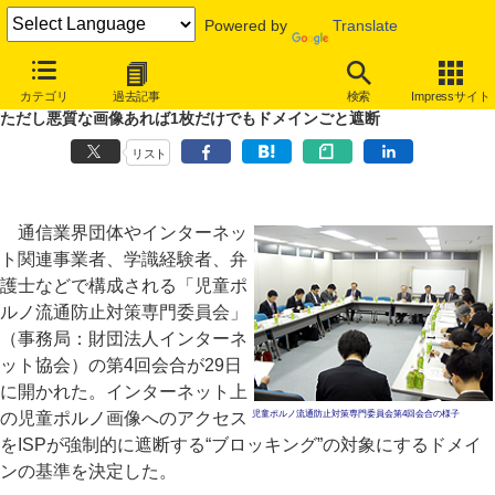
Powered by
Translate
ブロッキングの基準固まる、児童ポルノ流通目的・発信者が同一のドメ
カテゴリ
過去記事
検索
Impressサイト
インのみ
ただし悪質な画像あれば1枚だけでもドメインごと遮断
リスト
通信業界団体やインターネッ
ト関連事業者、学識経験者、弁
護士などで構成される「児童ポ
ルノ流通防止対策専門委員会」
（事務局：財団法人インターネ
ット協会）の第4回会合が29日
に開かれた。インターネット上
の児童ポルノ画像へのアクセス
児童ポルノ流通防止対策専門委員会第4回会合の様子
をISPが強制的に遮断する“ブロッキング”の対象にするドメイ
ンの基準を決定した。