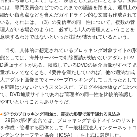
合的に考慮した上で」など、漠然とした記述にとどまる。実際
には、専門委員会などでのこれまでの議論を踏まえ、運用上の
細かい留意点などを含んだガイドライン的な文書も作成されて
いる。それには、（3）の発信者の同一性について、複数の管
理人がいる場合のように、必ずしも1人の管理人ということを
意味するわけではないといった注記が書かれているという。
当初、具体的に想定されているブロッキング対象サイトの形
態としては、海外サーバーで削除要請が効かないアダルトDV
D通販サイトがある。掲載しているDVDの紹介画像がすべて児
童ポルノでなくとも、4要件を満たしていれば、他の適法な成
人アダルト画像までオーバーブロッキングしてしまったとして
も問題は少ないというスタンスだ。ブログや掲示板などに比べ
て、DVD通販サイトであれば管理者の同一性を比較的確認し
やすいということもありそうだ。
●
ISPでのブロッキング開始は、震災の影響で若干遅れる見込み
29日の第4回会合では、ブロッキングするドメインのリスト
を作成・管理する団体として「一般社団法人インターネットコ
ンテンツセーフティ協会（ICSA）」を正式に選定した。