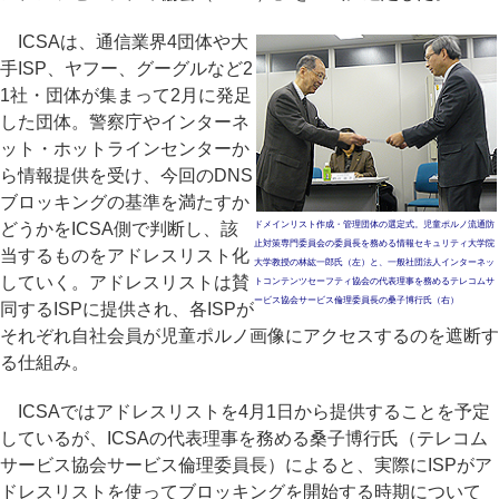
ICSAは、通信業界4団体や大
手ISP、ヤフー、グーグルなど2
1社・団体が集まって2月に発足
した団体。警察庁やインターネ
ット・ホットラインセンターか
ら情報提供を受け、今回のDNS
ブロッキングの基準を満たすか
どうかをICSA側で判断し、該
ドメインリスト作成・管理団体の選定式。児童ポルノ流通防
止対策専門委員会の委員長を務める情報セキュリティ大学院
当するものをアドレスリスト化
大学教授の林紘一郎氏（左）と、一般社団法人インターネッ
していく。アドレスリストは賛
トコンテンツセーフティ協会の代表理事を務めるテレコムサ
ービス協会サービス倫理委員長の桑子博行氏（右）
同するISPに提供され、各ISPが
それぞれ自社会員が児童ポルノ画像にアクセスするのを遮断す
る仕組み。
ICSAではアドレスリストを4月1日から提供することを予定
しているが、ICSAの代表理事を務める桑子博行氏（テレコム
サービス協会サービス倫理委員長）によると、実際にISPがア
ドレスリストを使ってブロッキングを開始する時期について