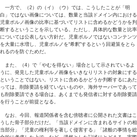
一方で、（2）の（イ）（ウ）では、こうしたことが「明
白」ではない画像については、数量と当該ドメイン内における
児童ポルノ画像の比率に基づいてリストに含めるかどうかを判
断するということを示している。ただし、具体的な数量と比率
については公表しない方針だ。児童ポルノではないコンテンツ
を大量に水増し、児童ポルノを“希釈”するという回避策をとら
れるのを防ぐためだ。
また、（4）で「やむを得ない」場合として示されているよ
うに、発見した児童ポルノ画像をいきなりリストの対象にする
ということではない。リストに含めるかどうか判断するにあた
っては、削除要請を経ていないものや、海外サーバーであって
も削除要請できる場合は、あくまでも発信者に対する削除要請
を行うことが前提となる。
なお、今回、報道関係者を含む傍聴者に公開された文書はこ
うした骨子部分だけだ。「当該ドメインに含まれるサイトの相
当部分」「児童の権利等を著しく侵害する」「諸般の事情を総