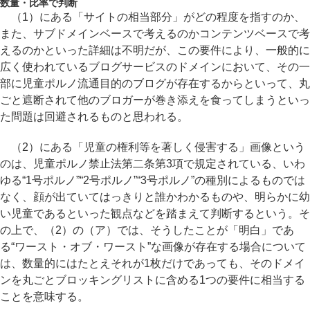
数量・比率で判断
（1）にある「サイトの相当部分」がどの程度を指すのか、
また、サブドメインベースで考えるのかコンテンツベースで考
えるのかといった詳細は不明だが、この要件により、一般的に
広く使われているブログサービスのドメインにおいて、その一
部に児童ポルノ流通目的のブログが存在するからといって、丸
ごと遮断されて他のブロガーが巻き添えを食ってしまうといっ
た問題は回避されるものと思われる。
（2）にある「児童の権利等を著しく侵害する」画像という
のは、児童ポルノ禁止法第二条第3項で規定されている、いわ
ゆる“1号ポルノ”“2号ポルノ”“3号ポルノ”の種別によるものでは
なく、顔が出ていてはっきりと誰かわかるものや、明らかに幼
い児童であるといった観点などを踏まえて判断するという。そ
の上で、（2）の（ア）では、そうしたことが「明白」であ
る“ワースト・オブ・ワースト”な画像が存在する場合について
は、数量的にはたとえそれが1枚だけであっても、そのドメイ
ンを丸ごとブロッキングリストに含める1つの要件に相当する
ことを意味する。