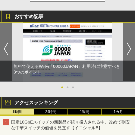
おすすめ記事
無料で使えるWi-Fi「00000JAPAN」利用時に注意すべき
3つのポイント
●
●
●
アクセスランキング
1時間
24時間
1週間
1カ月
国産10GbEスイッチの新製品が続々投入される中、改めて割安
な中華スイッチの価値を見直す【イニシャルB】