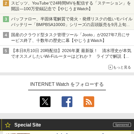
スピッツ、YouTubeで24時間MVを配信する「ステーション」を
開設―100万登録記念で【やじうまWatch】
バッファロー、半固体電解質で発火・発煙リスクの低いモバイル
バッテリー「BMPBSA10000」シリーズの店頭販売を9月上旬に
開始
国産のクラウド型タスク管理ツール「Jooto」が2027年7月にサ
ービス終了、十数年の歴史に幕【やじうまWatch】
【本日8月10日 20時配信】2026年夏 最新版！ 清水理史が本気
でオススメしたいWi-Fiルーターはどれか？ ライブで解説【清
水理史の「イニシャルB」チャンネル】
もっと見る
INTERNET Watch をフォローする
Special Site