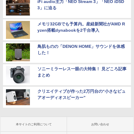
iFi audio主力「NEO Stream 3」「NEO iDSD
3」に迫る
メモリ32GBでも予算内。産経新聞社がAMD R
yzen搭載dynabookを2千台導入
鳥肌ものの「DENON HOME」サウンドを体感
した！
ソニーミラーレス一眼の大特集！ 見どころ記事
まとめ
クリエイティブが作った2万円台の“小さなピュ
アオーディオスピーカー”
本サイトのご利用について
お問い合わせ