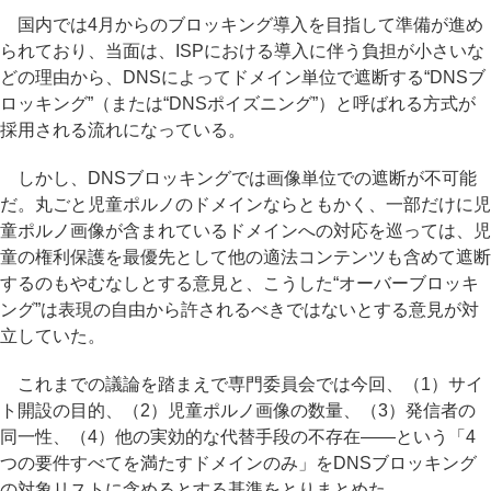
国内では4月からのブロッキング導入を目指して準備が進め
られており、当面は、ISPにおける導入に伴う負担が小さいな
どの理由から、DNSによってドメイン単位で遮断する“DNSブ
ロッキング”（または“DNSポイズニング”）と呼ばれる方式が
採用される流れになっている。
しかし、DNSブロッキングでは画像単位での遮断が不可能
だ。丸ごと児童ポルノのドメインならともかく、一部だけに児
童ポルノ画像が含まれているドメインへの対応を巡っては、児
童の権利保護を最優先として他の適法コンテンツも含めて遮断
するのもやむなしとする意見と、こうした“オーバーブロッキ
ング”は表現の自由から許されるべきではないとする意見が対
立していた。
これまでの議論を踏まえで専門委員会では今回、（1）サイ
ト開設の目的、（2）児童ポルノ画像の数量、（3）発信者の
同一性、（4）他の実効的な代替手段の不存在――という「4
つの要件すべてを満たすドメインのみ」をDNSブロッキング
の対象リストに含めるとする基準をとりまとめた。