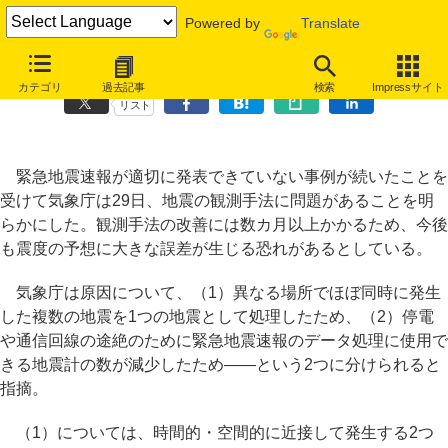
Powered by
Translate
気象庁が緊急地震速報の誤発表の原因を分析、今後も続く可能性
カテゴリ
過去記事
検索
Impressサイト
リスト
緊急地震速報が適切に発表できていない事例が続いたことを
受けて気象庁は29日、地震の観測手法に問題があることを明
らかにした。観測手法の改善には数カ月以上かかるため、今後
も震度の予想に大きな誤差が生じる恐れがあるとしている。
気象庁は原因について、（1）異なる場所でほぼ同時に発生
した複数の地震を1つの地震として処理したため、（2）停電
や通信回線の途絶のために緊急地震速報のデータ処理に使用で
きる地震計の数が減少したため――という2つに分けられると
指摘。
（1）については、時間的・空間的に近接して発生する2つ