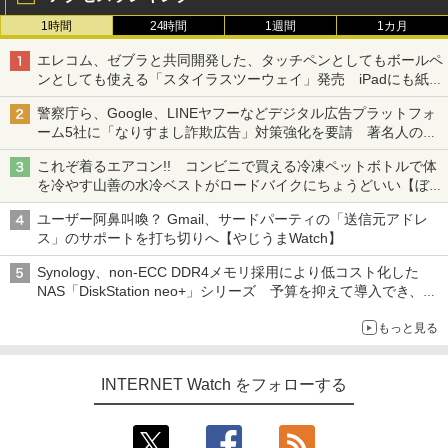
1時間
24時間
1週間
1カ月
エレコム、ゼブラと共同開発した、タッチペンとしてもボールペ
ンとしても使える「スタイラスツーウェイ」発売 iPadにも紙に
も、持ち替えずに書き込める
警察庁ら、Google、LINEヤフーなどデジタル広告プラットフォ
ーム5社に「なりすまし詐欺広告」対策強化を要請 著名人の写
真や映像を使った投資詐欺などへの対策として
これぞ着るエアコン!! コンビニで買える冷凍ペットボトルで体
を冷やす山善の水冷ベストがロードバイクにちょうどいい【ぼっ
ち・ざ・ろーど！その14】【空いた時間でなにしてる？】
ユーザー阿鼻叫喚？ Gmail、サードパーティの「送信元アドレ
ス」のサポートを打ち切りへ【やじうまWatch】
Synology、non-ECC DDR4メモリ採用により低コスト化した
NAS「DiskStation neo+」シリーズ 予算を抑えて導入でき、
ECCメモリへのアップグレードも可能
もっと見る
INTERNET Watch をフォローする