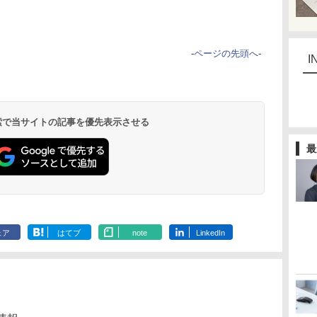
-
ページの先頭へ
-
I
 検索で当サイトの記事を優先表示させる
最
ェア
はてブ
note
LinkedIn