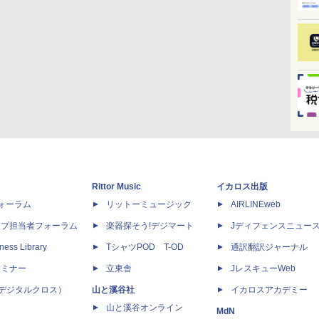
Rittor Music
イカロス出版
dフォーラム
リットーミュージック
AIRLINEweb
ップ担当者フォーラム
楽器探そう!デジマート
Jディフェンスニュー
ness Library
TシャツPOD T-OD
通訳翻訳ジャーナル
セミナー
立東舎
JレスキューWeb
 X（デジタルクロス）
山と溪谷社
イカロスアカデミー
山と溪谷オンライン
MdN