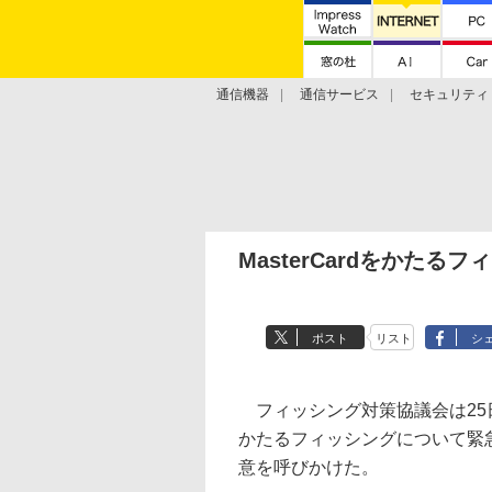
通信機器
通信サービス
セキュリティ
技術動向
MasterCardをかたる
ポスト
リスト
シ
フィッシング対策協議会は25日、M
かたるフィッシングについて緊
意を呼びかけた。