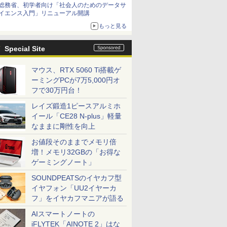
総務省、初学者向け「社会人のためのデータサ
イエンス入門」リニューアル開講
もっと見る
Special Site
マウス、RTX 5060 Ti搭載ゲ
ーミングPCが7万5,000円オ
フで30万円台！
レイズ鍛造1ピースアルミホ
イール「CE28 N-plus」軽量
なままに剛性を向上
お値段そのままでメモリ倍
増！メモリ32GBの「お得な
ゲーミングノート」
SOUNDPEATSのイヤカフ型
イヤフォン「UU2イヤーカ
フ」をイヤカフマニアが語る
AIスマートノートの
iFLYTEK「AINOTE 2」はな