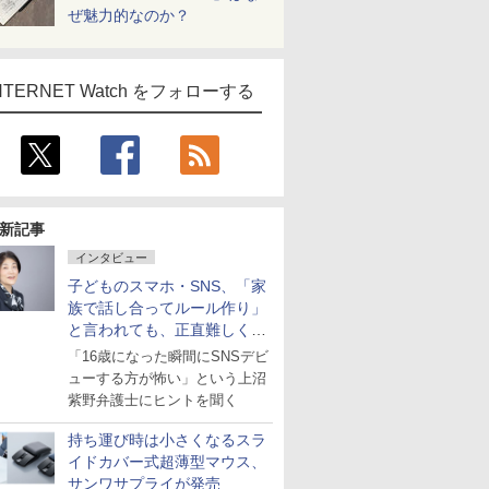
ぜ魅力的なのか？
NTERNET Watch をフォローする
新記事
インタビュー
子どものスマホ・SNS、「家
族で話し合ってルール作り」
と言われても、正直難しくな
いですか？
「16歳になった瞬間にSNSデビ
ューする方が怖い」という上沼
紫野弁護士にヒントを聞く
持ち運び時は小さくなるスラ
イドカバー式超薄型マウス、
サンワサプライが発売