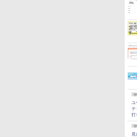
や
ユ
テ
打
や
見