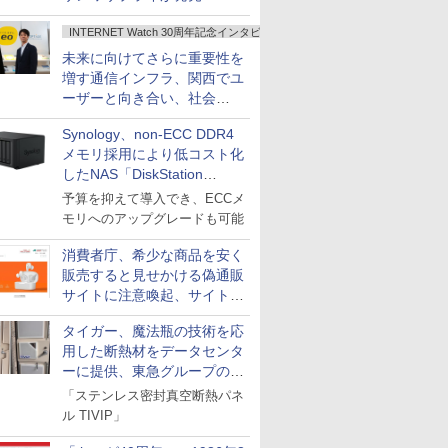
INTERNET Watch 30周年記念インタビュー
未来に向けてさらに重要性を
増す通信インフラ、関西でユ
ーザーと向き合い、社会
の“あたらしい”を起動し続け
Synology、non-ECC DDR4
る～オプテージ
メモリ採用により低コスト化
したNAS「DiskStation
neo+」シリーズ
予算を抑えて導入でき、ECCメ
モリへのアップグレードも可能
消費者庁、希少な商品を安く
販売すると見せかける偽通販
サイトに注意喚起、サイト名
とドメイン名を公表
タイガー、魔法瓶の技術を応
用した断熱材をデータセンタ
ーに提供、東急グループの実
証実験で
「ステンレス密封真空断熱パネ
ル TIVIP」