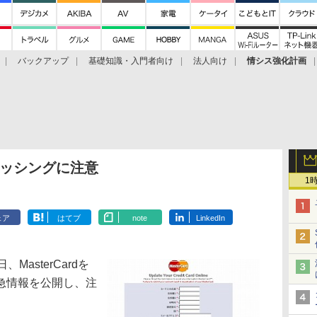
バックアップ
基礎知識・入門者向け
法人向け
情シス強化計画
フィッシングに注意
1
ェア
はてブ
note
LinkedIn
asterCardを
急情報を公開し、注