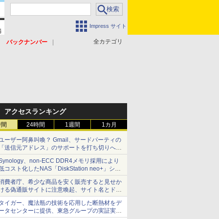
Impress サイト
全カテゴリ
バックナンバー
アクセスランキング
時間
24時間
1週間
1カ月
ユーザー阿鼻叫喚？ Gmail、サードパーティの
「送信元アドレス」のサポートを打ち切りへ
【やじうまWatch】
Synology、non-ECC DDR4メモリ採用により
低コスト化したNAS「DiskStation neo+」シリ
ーズ 予算を抑えて導入でき、ECCメモリへの
消費者庁、希少な商品を安く販売すると見せか
アップグレードも可能
ける偽通販サイトに注意喚起、サイト名とドメ
イン名を公表
タイガー、魔法瓶の技術を応用した断熱材をデ
ータセンターに提供、東急グループの実証実験
で 「ステンレス密封真空断熱パネル TIVIP」