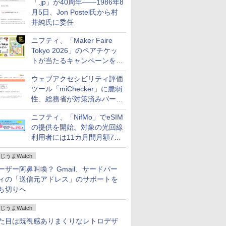
「.jp」が40周年――1986年8
月5日、Jon Postel氏から村
井純氏に委任
ニフティ、「Maker Faire
Tokyo 2026」のペアチケッ
トが当たるキャンペーンをX
で実施。8月16日まで
ウェブアクセシビリティ評価
ツール「miChecker」に脆弱
性、総務省が対策済みバージ
ョンへの更新を呼び掛け
ニフティ、「NifMo」でeSIM
の提供を開始。対象の光回線
利用者には11カ月間月額770
円割引のキャンペーン
じうまWatch
ーザー阿鼻叫喚？ Gmail、サードパー
ィの「送信元アドレス」のサポートを
ち切りへ
じうまWatch
た目は既視感ありまくりなレトロデザ