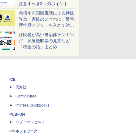
注意すべき3つのポイント
急増する国際電話による特殊
詐欺、家族のスマホに「警察
庁推奨アプリ」を入れて対策
しよう！
住民税が高い自治体ランキン
グ、源泉徴収票の見方など
「税金の話」まとめ
ICE
天海社
ス
Comic curea
impress QuickBooks
PUBFUN
パブファンセルフ
IPGネットワーク