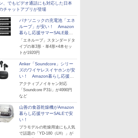
ン、でもビデオ通話にも対応した日本
のチャットアプリが登場
パナソニックの充電池「エネ
ループ」が安い！ Amazon
暮らし応援サマーSALE最終
日
「エネループ」スタンダードタ
イプの単3形・単4形×4本セッ
トが1920円
Anker「Soundcore」シリー
ズのワイヤレスイヤホンが安
い！ Amazon暮らし応援サ
マーSALE
アクティブノイキャン対応
「Soundcore P31i」が4990円
など
山善の食器乾燥機がAmazon
暮らし応援サマーSALEで安
い！
プラモデルの乾燥用途にも人気
で話題の「YD-180（LH）」が