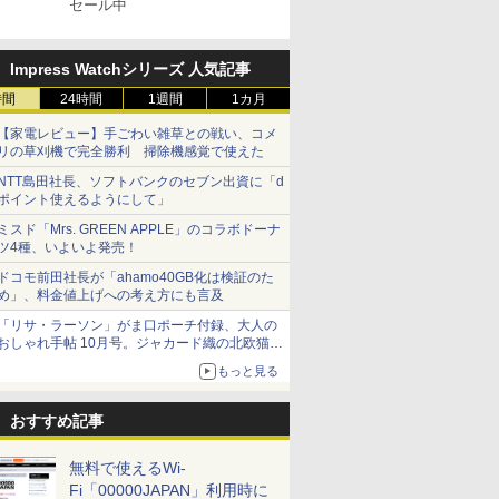
セール中
Impress Watchシリーズ 人気記事
時間
24時間
1週間
1カ月
【家電レビュー】手ごわい雑草との戦い、コメ
リの草刈機で完全勝利 掃除機感覚で使えた
NTT島田社長、ソフトバンクのセブン出資に「d
ポイント使えるようにして」
ミスド「Mrs. GREEN APPLE」のコラボドーナ
ツ4種、いよいよ発売！
ドコモ前田社長が「ahamo40GB化は検証のた
め」、料金値上げへの考え方にも言及
「リサ・ラーソン」がま口ポーチ付録、大人の
おしゃれ手帖 10月号。ジャカード織の北欧猫デ
ザイン
もっと見る
おすすめ記事
無料で使えるWi-
Fi「00000JAPAN」利用時に