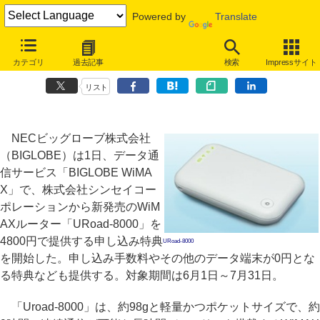
Powered by
Translate
BIGLOBE、WiMAXルーター「URoad-8000」を4800円で提供する申
カテゴリ
過去記事
検索
Impressサイト
し込み特典
リスト
NECビッグローブ株式会社
（BIGLOBE）は1日、データ通
信サービス「BIGLOBE WiMA
X」で、株式会社シンセイコー
ポレーションから新発売のWiM
AXルーター「URoad-8000」を
4800円で提供する申し込み特典
URoad-8000
を開始した。申し込み手数料やその他のデータ端末が0円とな
る特典なども提供する。対象期間は6月1日～7月31日。
「Uroad-8000」は、約98gと軽量かつポケットサイズで、約