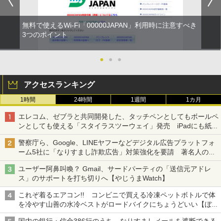
無料で使えるWi-Fi「00000JAPAN」利用時に注意すべき
3つのポイント
●
●
●
アクセスランキング
1時間
24時間
1週間
1カ月
エレコム、ゼブラと共同開発した、タッチペンとしてもボールペ
ンとしても使える「スタイラスツーウェイ」発売 iPadにも紙に
も、持ち替えずに書き込める
警察庁ら、Google、LINEヤフーなどデジタル広告プラットフォ
ーム5社に「なりすまし詐欺広告」対策強化を要請 著名人の写
真や映像を使った投資詐欺などへの対策として
ユーザー阿鼻叫喚？ Gmail、サードパーティの「送信元アドレ
ス」のサポートを打ち切りへ【やじうまWatch】
これぞ着るエアコン!! コンビニで買える冷凍ペットボトルで体
を冷やす山善の水冷ベストがロードバイクにちょうどいい【ぼっ
ち・ざ・ろーど！その14】【空いた時間でなにしてる？】