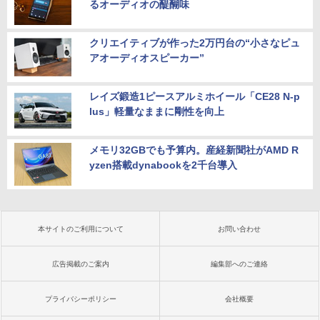
るオーディオの醍醐味
クリエイティブが作った2万円台の“小さなピュ
アオーディオスピーカー”
レイズ鍛造1ピースアルミホイール「CE28 N-p
lus」軽量なままに剛性を向上
メモリ32GBでも予算内。産経新聞社がAMD R
yzen搭載dynabookを2千台導入
本サイトのご利用について
お問い合わせ
広告掲載のご案内
編集部へのご連絡
プライバシーポリシー
会社概要