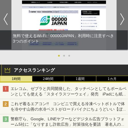
無料で使えるWi-Fi「00000JAPAN」利用時に注意すべき
3つのポイント
●
●
●
アクセスランキング
1時間
24時間
1週間
1カ月
エレコム、ゼブラと共同開発した、タッチペンとしてもボールペ
ンとしても使える「スタイラスツーウェイ」発売 iPadにも紙に
も、持ち替えずに書き込める
これぞ着るエアコン!! コンビニで買える冷凍ペットボトルで体
を冷やす山善の水冷ベストがロードバイクにちょうどいい【ぼっ
ち・ざ・ろーど！その14】【空いた時間でなにしてる？】
警察庁ら、Google、LINEヤフーなどデジタル広告プラットフォ
ーム5社に「なりすまし詐欺広告」対策強化を要請 著名人の写